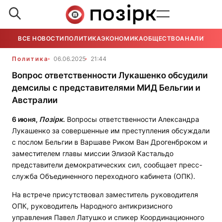
ВСЕ НОВОСТИ
ПОЛИТИКА
ЭКОНОМИКА
ОБЩЕСТВО
АНАЛИТИКА
Политика
06.06.2025
21:44
Вопрос ответственности Лукашенко обсудили
демсилы с представителями МИД Бельгии и
Австралии
6 июня,
Позірк
.
Вопросы ответственности Александра
Лукашенко за совершенные им преступления обсуждали
с послом Бельгии в Варшаве Риком Ван Дрогенброком и
заместителем главы миссии Элизой Кастальдо
представители демократических сил, сообщает пресс-
служба Объединенного переходного кабинета (ОПК).
На встрече присутствовал заместитель руководителя
ОПК, руководитель Народного антикризисного
управления Павел Латушко и спикер Координационного