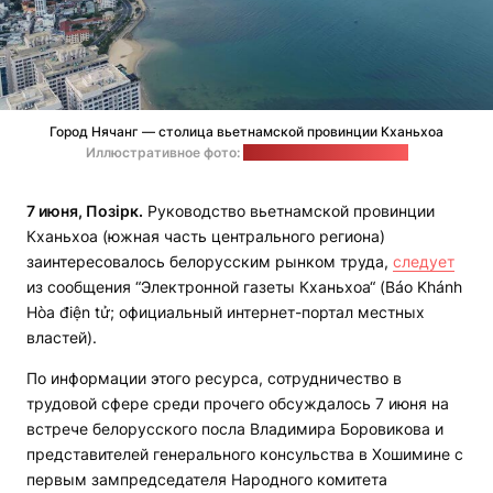
Город Нячанг — столица вьетнамской провинции Кханьхоа
Иллюстративное фото:
Steven Le / unsplash.com
7 июня, Позірк.
Руководство вьетнамской провинции
Кханьхоа (южная часть центрального региона)
заинтересовалось белорусским рынком труда,
следует
из сообщения “Электронной газеты Кханьхоа“ (Báo Khánh
Hòa điện tử; официальный интернет-портал местных
властей).
По информации этого ресурса, сотрудничество в
трудовой сфере среди прочего обсуждалось 7 июня на
встрече белорусского посла Владимира Боровикова и
представителей генерального консульства в Хошимине с
первым зампредседателя Народного комитета