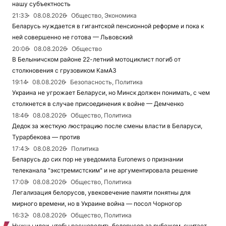
нашу субъектность
21:33
08.08.2026
Общество, Экономика
Беларусь нуждается в гигантской пенсионной реформе и пока к
ней совершенно не готова — Львовский
20:06
08.08.2026
Общество
В Белыничском районе 22-летний мотоциклист погиб от
столкновения с грузовиком КамАЗ
19:14
08.08.2026
Безопасность, Политика
Украина не угрожает Беларуси, но Минск должен понимать, с чем
столкнется в случае присоединения к войне — Демченко
18:46
08.08.2026
Общество, Политика
Дедок за жесткую люстрацию после смены власти в Беларуси,
Турарбекова — против
17:43
08.08.2026
Политика
Беларусь до сих пор не уведомила Euronews о признании
телеканала "экстремистским" и не аргументировала решение
17:08
08.08.2026
Общество, Политика
Легализация белорусов, увековечение памяти понятны для
мирного времени, но в Украине война — посол Чорногор
16:32
08.08.2026
Общество, Политика
Нужны идеи, чтобы расшевелить белорусов за рубежом, считает