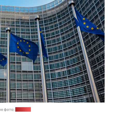
ое фото:
"Позірк"