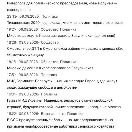
Интерпола для политического преследования, новые случаи —
еженедельно
23:13
09.08.2026
Политика
Тихановская: 2020 год показал, что жизнь умеет делать сюрпризы
19:21
09.08.2026
Общество, Политика
Миссию демсил в Киеве возглавила Зазулинская (дополнено)
18:28
09.08.2026
Общество
Смертельное ДТП в Сморгонском районе — водитель мопеда сбил
59-летнюю женщину
18:15
09.08.2026
Общество, Политика
Миссию демсил в Киеве возглавила Зазулинская
17:51
09.08.2026
Политика
МИД Германии: Беларусь — нация в сердце Европы, где живут
люди, жаждущие свободы и демократии
16:01
09.08.2026
Политика
Глава МИД Украины: Надеемся, Беларусь станет свободной
страной, будущее которой начнет определять народ, а не Москва
15:22
09.08.2026
Безопасность, Политика
В ССО проходят военные сборы — на них предположительно
призваны недобросовестные работники сельского хозяйства