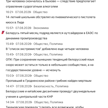
Три человека скончалось в Быхове — следствие предполагает
отравление суррогатным алкоголем
16:21
07.08.2026
Общество
14-летний школьник обстрелял из пневматического пистолета
киоск в Лиде
15:57
07.08.2026
Экономика
Беларусь пятый месяц подряд является аутсайдером в ЕАЭС по
динамике промпроизводства
15:49
07.08.2026
Общество, Политика
В “список экстремистов“ добавлено еще четыре человека
15:45
07.08.2026
Общество, Политика
ОПК: При сохранении нынешних тенденций белорусский язык
скоро может остаться только в небольших сообществах, а на
государственном уровне — исчезнуть
15:03
07.08.2026
Общество
Пропавший в Гродненском районе грибник найден мертвым
14:47
07.08.2026
Безопасность, Политика
Белорусские и китайские десантники проведут двухнедельные
учения в центральной части КНР
14:34
07.08.2026
Общество, Политика
Тихановская призвала "сделать все возможное, чтобы