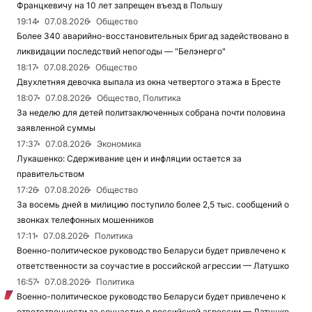
Францкевичу на 10 лет запрещен въезд в Польшу
19:14
07.08.2026
Общество
Более 340 аварийно-восстановительных бригад задействовано в
ликвидации последствий непогоды — "Белэнерго"
18:17
07.08.2026
Общество
Двухлетняя девочка выпала из окна четвертого этажа в Бресте
18:07
07.08.2026
Общество, Политика
За неделю для детей политзаключенных собрана почти половина
заявленной суммы
17:37
07.08.2026
Экономика
Лукашенко: Сдерживание цен и инфляции остается за
правительством
17:26
07.08.2026
Общество
За восемь дней в милицию поступило более 2,5 тыс. сообщений о
звонках телефонных мошенников
17:11
07.08.2026
Политика
Военно-политическое руководство Беларуси будет привлечено к
ответственности за соучастие в российской агрессии — Латушко
16:57
07.08.2026
Политика
Военно-политическое руководство Беларуси будет привлечено к
ответственности за соучастие в российской агрессии — Латушко