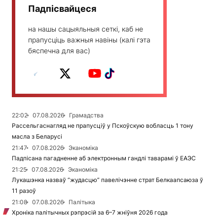
Падпісвайцеся
на нашы сацыяльныя сеткі, каб не
прапусціць важныя навіны (калі гэта
бяспечна для вас)
22:02
07.08.2026
Грамадства
Рассельгаснагляд не прапусціў у Пскоўскую вобласць 1 тону
масла з Беларусі
21:47
07.08.2026
Эканоміка
Падпісана пагадненне аб электронным гандлі таварамі ў ЕАЭС
21:25
07.08.2026
Эканоміка
Лукашэнка назваў “жудасцю” павелічэнне страт Белкаапсаюза ў
11 разоў
21:08
07.08.2026
Палітыка
Хроніка палітычных рэпрэсій за 6–7 жніўня 2026 года