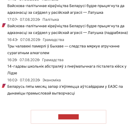
Вайскова-палітычнае кіраўніцтва Беларусі будзе прыцягнута да
адказнасці за саўдзел у расійскай агрэсіі — Латушка
17:07
07.08.2026
Палітыка
Вайскова-палітычнае кіраўніцтва Беларусі будзе прыцягнута да
адказнасці за саўдзел у расійскай агрэсіі — Латушка (падрабязна)
16:43
07.08.2026
Грамадства
Тры чалавекі памерлі ў Быхаве — следства мяркуе атручэнне
сурагатным алкаголем
16:26
07.08.2026
Грамадства
14-гадовы школьнік абстраляў з пнеўматычнага пісталета кіёск у
Лідзе
16:02
07.08.2026
Эканоміка
Беларусь пяты месяц запар з'яўляецца аўтсайдарам у ЕАЭС па
дынаміцы прамысловай вытворчасці
ЧЫТАЦЬ