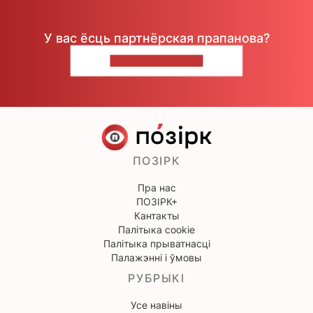
У вас ёсць партнёрская прапанова?
НАПІШЫЦЕ НАМ
ПОЗІРК
Пра нас
ПОЗІРК+
Кантакты
Палітыка cookie
Палітыка прыватнасці
Палажэнні і ўмовы
РУБРЫКІ
Усе навіны