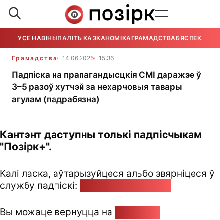
УСЕ НАВІНЫ
ПАЛІТЫКА
ЭКАНОМІКА
ГРАМАДСТВА
БЯСПЕКА
УСЕ
Грамадства
14.06.2025
15:36
Падпіска на прапагандысцкія СМІ даражэе ў
3–5 разоў хутчэй за нехарчовыя тавары
агулам (падрабязна)
Кантэнт даступны толькі падпісчыкам
"Позірк+".
Калі ласка, аўтарызуйцеся альбо звярніцеся ў
службу падпіскі:
pozirk@pozirk.online
Вы можаце вернуцца на
Галоўную