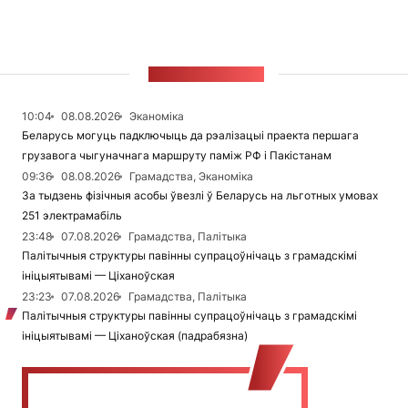
СТУЖКА НАВІН
10:04
08.08.2026
Эканоміка
Беларусь могуць падключыць да рэалізацыі праекта першага
грузавога чыгуначнага маршруту паміж РФ і Пакістанам
09:36
08.08.2026
Грамадства, Эканоміка
За тыдзень фізічныя асобы ўвезлі ў Беларусь на льготных умовах
251 электрамабіль
23:48
07.08.2026
Грамадства, Палітыка
Палітычныя структуры павінны супрацоўнічаць з грамадскімі
ініцыятывамі — Ціханоўская
23:23
07.08.2026
Грамадства, Палітыка
Палітычныя структуры павінны супрацоўнічаць з грамадскімі
ініцыятывамі — Ціханоўская (падрабязна)