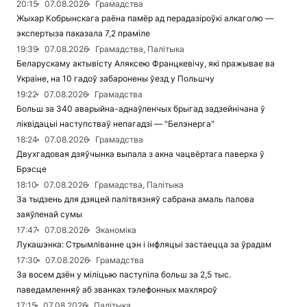
20:15
07.08.2026
Грамадства
Жыхар Кобрынскага раёна памёр ад перадазіроўкі алкаголю —
экспертыза паказала 7,2 праміле
19:39
07.08.2026
Грамадства, Палітыка
Беларускаму актывісту Аляксею Францкевічу, які пражывае ва
Украіне, на 10 гадоў забаронены ўезд у Польшчу
19:22
07.08.2026
Грамадства
Больш за 340 аварыйна-аднаўленчых брыгад задзейнічана ў
ліквідацыі наступстваў непагадзі — "Белэнерга"
18:24
07.08.2026
Грамадства
Двухгадовая дзяўчынка выпала з акна чацвёртага паверха ў
Брэсце
18:10
07.08.2026
Грамадства, Палітыка
За тыдзень для дзяцей палітвязняў сабрана амаль палова
заяўленай сумы
17:47
07.08.2026
Эканоміка
Лукашэнка: Стрымліванне цэн і інфляцыі застаецца за ўрадам
17:30
07.08.2026
Грамадства
За восем дзён у міліцыю паступіла больш за 2,5 тыс.
паведамленняў аб званках тэлефонных махляроў
17:15
07.08.2026
Палітыка