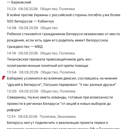
— Барковский
15:22
08.08.2026
Общество, Политика
В войне против Украины с российской стороны погибло уже более
500 белорусов — Кабанчук
14:58
08.08.2026
Общество
Ребенок становится гражданином Беларуси независимо от места
рождения, если хоть один его родитель имеет белорусское
гражданство — МВД
14:16
08.08.2026
Общество, Политика
Тихановская призвала правозащитников дать экс-
политзаключенным понятный алгоритм помощи
13:54
08.08.2026
Общество, Политика
Бабарико усомнился во влиянии демсил, сославшись на мнения
"друзей в Беларуси", Латушко парировал: "У нас разные друзья"
13:20
08.08.2026
Общество, Политика
Северинец: Нужно иметь команды, готовые при возможности
провести в регионах Беларуси "от акций и новых выборов до
реформ"
12:51
08.08.2026
Политика, Экономика
Беларусь могут подключить к реализации проекта первого
грузового железнодорожного маршрута между РФ и Пакистаном