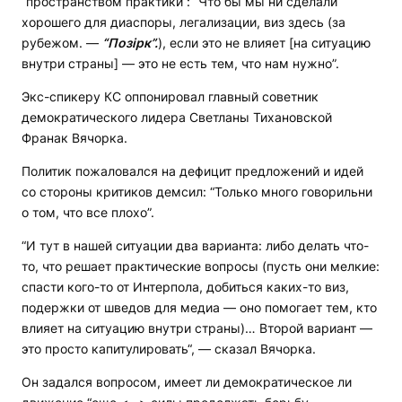
“пространством практики“: “Что бы мы ни сделали
хорошего для диаспоры, легализации, виз здесь (за
рубежом. —
“Позірк”.
), если это не влияет [на ситуацию
внутри страны] — это не есть тем, что нам нужно”.
Экс-спикеру КС оппонировал главный советник
демократического лидера Светланы Тихановской
Франак Вячорка.
Политик пожаловался на дефицит предложений и идей
со стороны критиков демсил: “Только много говорильни
о том, что все плохо”.
“И тут в нашей ситуации два варианта: либо делать что-
то, что решает практические вопросы (пусть они мелкие:
спасти кого-то от Интерпола, добиться каких-то виз,
подержки от шведов для медиа — оно помогает тем, кто
влияет на ситуацию внутри страны)… Второй вариант —
это просто капитулировать“, — сказал Вячорка.
Он задался вопросом, имеет ли демократическое ли