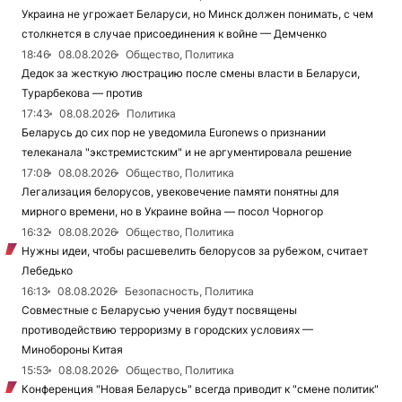
Украина не угрожает Беларуси, но Минск должен понимать, с чем
столкнется в случае присоединения к войне — Демченко
18:46
08.08.2026
Общество, Политика
Дедок за жесткую люстрацию после смены власти в Беларуси,
Турарбекова — против
17:43
08.08.2026
Политика
Беларусь до сих пор не уведомила Euronews о признании
телеканала "экстремистским" и не аргументировала решение
17:08
08.08.2026
Общество, Политика
Легализация белорусов, увековечение памяти понятны для
мирного времени, но в Украине война — посол Чорногор
16:32
08.08.2026
Общество, Политика
Нужны идеи, чтобы расшевелить белорусов за рубежом, считает
Лебедько
16:13
08.08.2026
Безопасность, Политика
Совместные с Беларусью учения будут посвящены
противодействию терроризму в городских условиях —
Минобороны Китая
15:53
08.08.2026
Общество, Политика
Конференция "Новая Беларусь" всегда приводит к "смене политик"