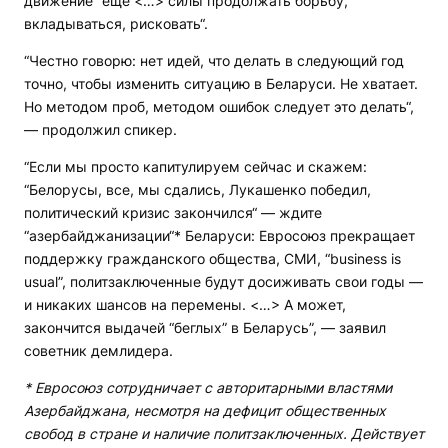
движение “еще <…> силы продолжать борьбу,
вкладываться, рисковать“.
“Честно говорю: нет идей, что делать в следующий год
точно, чтобы изменить ситуацию в Беларуси. Не хватает.
Но методом проб, методом ошибок следует это делать“,
— продолжил спикер.
“Если мы просто капитулируем сейчас и скажем:
“Белорусы, все, мы сдались, Лукашенко победил,
политический кризис закончился“ — ждите
“азербайджанизации“* Беларуси: Евросоюз прекращает
поддержку гражданского общества, СМИ, “business is
usual”, политзаключенные будут досиживать свои годы —
и никаких шансов на перемены. <…> А может,
закончится выдачей “беглых” в Беларусь”, — заявил
советник демлидера.
* Евросоюз сотрудничает с авторитарными властями
Азербайджана, несмотря на дефицит общественных
свобод в стране и наличие политзаключенных. Действует