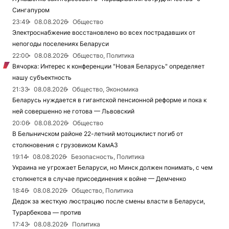
Сингапуром
23:49
08.08.2026
Общество
Электроснабжение восстановлено во всех пострадавших от
непогоды поселениях Беларуси
22:00
08.08.2026
Общество, Политика
Вячорка: Интерес к конференции "Новая Беларусь" определяет
нашу субъектность
21:33
08.08.2026
Общество, Экономика
Беларусь нуждается в гигантской пенсионной реформе и пока к
ней совершенно не готова — Львовский
20:06
08.08.2026
Общество
В Белыничском районе 22-летний мотоциклист погиб от
столкновения с грузовиком КамАЗ
19:14
08.08.2026
Безопасность, Политика
Украина не угрожает Беларуси, но Минск должен понимать, с чем
столкнется в случае присоединения к войне — Демченко
18:46
08.08.2026
Общество, Политика
Дедок за жесткую люстрацию после смены власти в Беларуси,
Турарбекова — против
17:43
08.08.2026
Политика