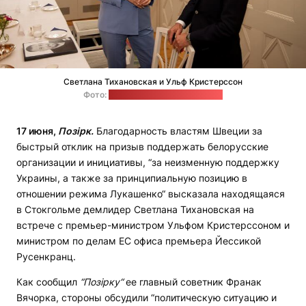
Светлана Тихановская и Ульф Кристерссон
Фото:
пресс-служба Тихановской
17 июня,
Позірк.
Благодарность властям Швеции за
быстрый отклик на призыв поддержать белорусские
организации и инициативы, “за неизменную поддержку
Украины, а также за принципиальную позицию в
отношении режима Лукашенко“ высказала находящаяся
в Стокгольме демлидер Светлана Тихановская на
встрече с премьер-министром Ульфом Кристерссоном и
министром по делам ЕС офиса премьера Йессикой
Русенкранц.
Как сообщил
“Позірку“
ее главный советник Франак
Вячорка, стороны обсудили “политическую ситуацию и