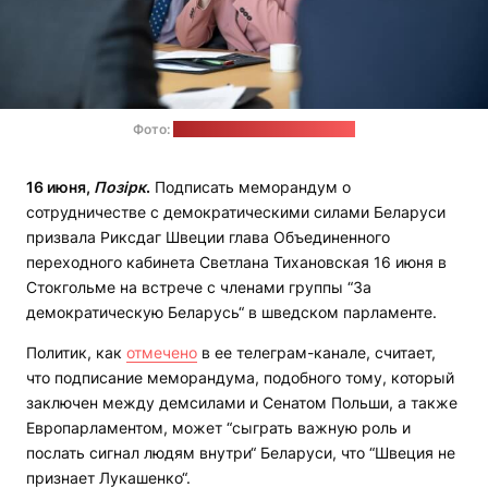
Фото:
пресс-служба Тихановской
16 июня,
Позірк
.
Подписать меморандум о
сотрудничестве с демократическими силами Беларуси
призвала Риксдаг Швеции глава Объединенного
переходного кабинета Светлана Тихановская 16 июня в
Стокгольме на встрече с членами группы “За
демократическую Беларусь“ в шведском парламенте.
Политик, как
отмечено
в ее телеграм-канале, считает,
что подписание меморандума, подобного тому, который
заключен между демсилами и Сенатом Польши, а также
Европарламентом, может “сыграть важную роль и
послать сигнал людям внутри“ Беларуси, что “Швеция не
признает Лукашенко“.