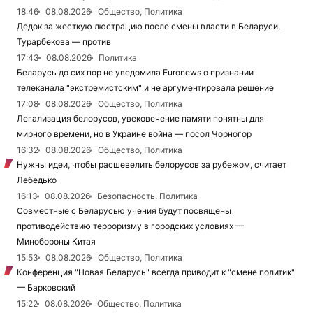
18:46
08.08.2026
Общество, Политика
Дедок за жесткую люстрацию после смены власти в Беларуси,
Турарбекова — против
17:43
08.08.2026
Политика
Беларусь до сих пор не уведомила Euronews о признании
телеканала "экстремистским" и не аргументировала решение
17:08
08.08.2026
Общество, Политика
Легализация белорусов, увековечение памяти понятны для
мирного времени, но в Украине война — посол Чорногор
16:32
08.08.2026
Общество, Политика
Нужны идеи, чтобы расшевелить белорусов за рубежом, считает
Лебедько
16:13
08.08.2026
Безопасность, Политика
Совместные с Беларусью учения будут посвящены
противодействию терроризму в городских условиях —
Минобороны Китая
15:53
08.08.2026
Общество, Политика
Конференция "Новая Беларусь" всегда приводит к "смене политик"
— Барковский
15:22
08.08.2026
Общество, Политика