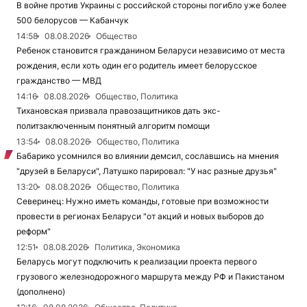
В войне против Украины с российской стороны погибло уже более
500 белорусов — Кабанчук
14:58
08.08.2026
Общество
Ребенок становится гражданином Беларуси независимо от места
рождения, если хоть один его родитель имеет белорусское
гражданство — МВД
14:16
08.08.2026
Общество, Политика
Тихановская призвала правозащитников дать экс-
политзаключенным понятный алгоритм помощи
13:54
08.08.2026
Общество, Политика
Бабарико усомнился во влиянии демсил, сославшись на мнения
"друзей в Беларуси", Латушко парировал: "У нас разные друзья"
13:20
08.08.2026
Общество, Политика
Северинец: Нужно иметь команды, готовые при возможности
провести в регионах Беларуси "от акций и новых выборов до
реформ"
12:51
08.08.2026
Политика, Экономика
Беларусь могут подключить к реализации проекта первого
грузового железнодорожного маршрута между РФ и Пакистаном
(дополнено)