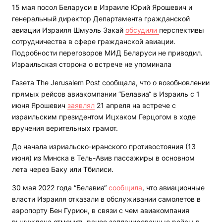
15 мая посол Беларуси в Израиле Юрий Ярошевич и
генеральный директор Департамента гражданской
авиации Израиля Шмуэль Закай
обсудили
перспективы
сотрудничества в сфере гражданской авиации.
Подробности переговоров МИД Беларуси не приводил.
Израильская сторона о встрече не упоминала
Газета The Jerusalem Post сообщала, что о возобновлении
прямых рейсов авиакомпании “Белавиа“ в Израиль с 1
июня Ярошевич
заявлял
21 апреля на встрече с
израильским президентом Ицхаком Герцогом в ходе
вручения верительных грамот.
До начала изриальско-иранского противостояния (13
июня) из Минска в Тель-Авив пассажиры в основном
лета через Баку или Тбилиси.
30 мая 2022 года “Белавиа“
сообщила
, что авиационные
власти Израиля отказали в обслуживании самолетов в
аэропорту Бен Гурион, в связи с чем авиакомпания
вынуждена отменить ранее запланированные рейсы в