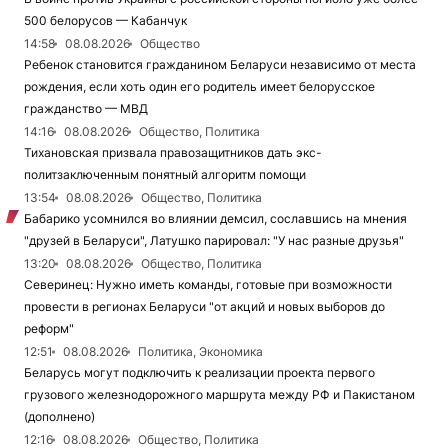
500 белорусов — Кабанчук
14:58
08.08.2026
Общество
Ребенок становится гражданином Беларуси независимо от места
рождения, если хоть один его родитель имеет белорусское
гражданство — МВД
14:16
08.08.2026
Общество, Политика
Тихановская призвала правозащитников дать экс-
политзаключенным понятный алгоритм помощи
13:54
08.08.2026
Общество, Политика
Бабарико усомнился во влиянии демсил, сославшись на мнения
"друзей в Беларуси", Латушко парировал: "У нас разные друзья"
13:20
08.08.2026
Общество, Политика
Северинец: Нужно иметь команды, готовые при возможности
провести в регионах Беларуси "от акций и новых выборов до
реформ"
12:51
08.08.2026
Политика, Экономика
Беларусь могут подключить к реализации проекта первого
грузового железнодорожного маршрута между РФ и Пакистаном
(дополнено)
12:16
08.08.2026
Общество, Политика