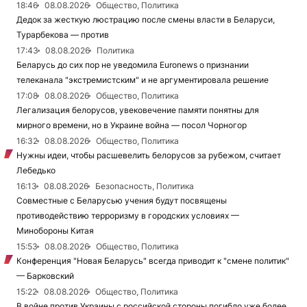
18:46
08.08.2026
Общество, Политика
Дедок за жесткую люстрацию после смены власти в Беларуси,
Турарбекова — против
17:43
08.08.2026
Политика
Беларусь до сих пор не уведомила Euronews о признании
телеканала "экстремистским" и не аргументировала решение
17:08
08.08.2026
Общество, Политика
Легализация белорусов, увековечение памяти понятны для
мирного времени, но в Украине война — посол Чорногор
16:32
08.08.2026
Общество, Политика
Нужны идеи, чтобы расшевелить белорусов за рубежом, считает
Лебедько
16:13
08.08.2026
Безопасность, Политика
Совместные с Беларусью учения будут посвящены
противодействию терроризму в городских условиях —
Минобороны Китая
15:53
08.08.2026
Общество, Политика
Конференция "Новая Беларусь" всегда приводит к "смене политик"
— Барковский
15:22
08.08.2026
Общество, Политика
В войне против Украины с российской стороны погибло уже более