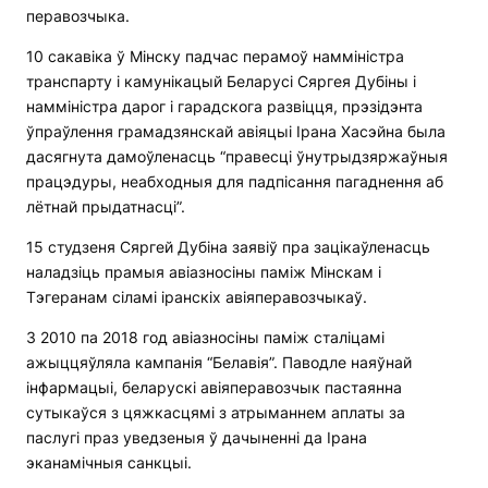
перавозчыка.
10 сакавіка ў Мінску падчас перамоў намміністра
транспарту і камунікацый Беларусі Сяргея Дубіны і
намміністра дарог і гарадскога развіцця, прэзідэнта
ўпраўлення грамадзянскай авіяцыі Ірана Хасэйна была
дасягнута дамоўленасць “правесці ўнутрыдзяржаўныя
працэдуры, неабходныя для падпісання пагаднення аб
лётнай прыдатнасці”.
15 студзеня Сяргей Дубіна заявіў пра зацікаўленасць
наладзіць прамыя авіазносіны паміж Мінскам і
Тэгеранам сіламі іранскіх авіяперавозчыкаў.
З 2010 па 2018 год авіазносіны паміж сталіцамі
ажыццяўляла кампанія “Белавія”. Паводле наяўнай
інфармацыі, беларускі авіяперавозчык пастаянна
сутыкаўся з цяжкасцямі з атрыманнем аплаты за
паслугі праз уведзеныя ў дачыненні да Ірана
эканамічныя санкцыі.