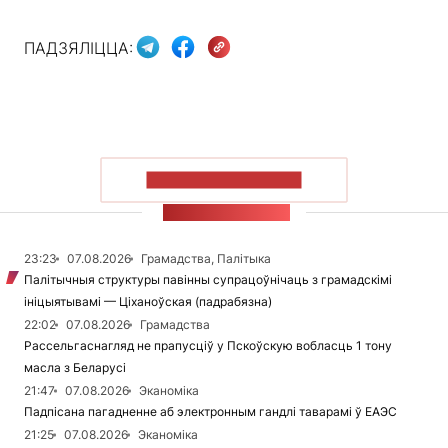
ПАДЗЯЛІЦЦА:
ПАКАЗАЦЬ БОЛЬШ
СТУЖКА НАВІН
23:23
07.08.2026
Грамадства, Палітыка
Палітычныя структуры павінны супрацоўнічаць з грамадскімі
ініцыятывамі — Ціханоўская (падрабязна)
22:02
07.08.2026
Грамадства
Рассельгаснагляд не прапусціў у Пскоўскую вобласць 1 тону
масла з Беларусі
21:47
07.08.2026
Эканоміка
Падпісана пагадненне аб электронным гандлі таварамі ў ЕАЭС
21:25
07.08.2026
Эканоміка