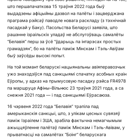
што першапачаткова 15 траўня 2022 года быў
выдадзены афіцыйны дазвол на палёты і зацверджана
праграма рэйсаў паводле новага раскладу (з тэхнічнай
пасадкай у Баку). Пасольства Беларусі заявіла, што
рашэнне ізраільскіх уладаў не абслугоўваць самалёты
“Белавія” перш за ўсё “ўдарыць па інтарэсах простых
грамадзян”, бо на палёты паміж Мінскам і Тэль-Авіўам
быў заўсёды высокі попыт.
На той момант беларускі нацыянальны авіяперавозчык
ужо знаходзіўся пад санкцыямі спачатку асобных краін
Еўропы, у адказ на прымусовую пасадку рэйса FR4978
па маршруце Афіны–Вільнюс 23 траўня 2021 года, а са
снежня 2021 года — і пад санкцыямі Еўрасаюза.
16 чэрвеня 2022 года “Белавія” трапіла пад
амерыканскія санкцыі, што, з улікам цесных сувязяў
паміж Ізраілем і ЗША, зрабіла фактычна немагчымым
ажыццяўленне палётаў паміж Мінскам і Тэль-Авівам, у
прыватнасці на самалётах “Боінг” беларускага