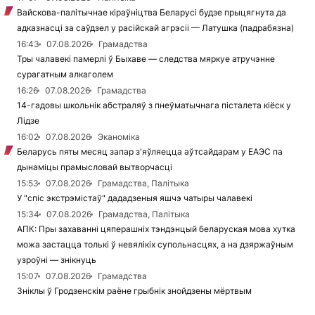
Вайскова-палітычнае кіраўніцтва Беларусі будзе прыцягнута да
адказнасці за саўдзел у расійскай агрэсіі — Латушка (падрабязна)
16:43
07.08.2026
Грамадства
Тры чалавекі памерлі ў Быхаве — следства мяркуе атручэнне
сурагатным алкаголем
16:26
07.08.2026
Грамадства
14-гадовы школьнік абстраляў з пнеўматычнага пісталета кіёск у
Лідзе
16:02
07.08.2026
Эканоміка
Беларусь пяты месяц запар з'яўляецца аўтсайдарам у ЕАЭС па
дынаміцы прамысловай вытворчасці
15:53
07.08.2026
Грамадства, Палітыка
У "спіс экстрэмістаў" дададзеныя яшчэ чатыры чалавекі
15:34
07.08.2026
Грамадства, Палітыка
АПК: Пры захаванні цяперашніх тэндэнцый беларуская мова хутка
можа застацца толькі ў невялікіх супольнасцях, а на дзяржаўным
узроўні — знікнуць
15:07
07.08.2026
Грамадства
Зніклы ў Гродзенскім раёне грыбнік знойдзены мёртвым