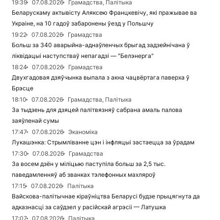
19:39
07.08.2026
Грамадства, Палітыка
Беларускаму актывісту Аляксею Францкевічу, які пражывае ва
Украіне, на 10 гадоў забаронены ўезд у Польшчу
19:22
07.08.2026
Грамадства
Больш за 340 аварыйна-аднаўленчых брыгад задзейнічана ў
ліквідацыі наступстваў непагадзі — "Белэнерга"
18:24
07.08.2026
Грамадства
Двухгадовая дзяўчынка выпала з акна чацвёртага паверха ў
Брэсце
18:10
07.08.2026
Грамадства, Палітыка
За тыдзень для дзяцей палітвязняў сабрана амаль палова
заяўленай сумы
17:47
07.08.2026
Эканоміка
Лукашэнка: Стрымліванне цэн і інфляцыі застаецца за ўрадам
17:30
07.08.2026
Грамадства
За восем дзён у міліцыю паступіла больш за 2,5 тыс.
паведамленняў аб званках тэлефонных махляроў
17:15
07.08.2026
Палітыка
Вайскова-палітычнае кіраўніцтва Беларусі будзе прыцягнута да
адказнасці за саўдзел у расійскай агрэсіі — Латушка
17:07
07.08.2026
Палітыка