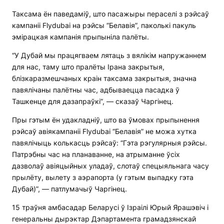
Таксама ён паведаміў, што пасажыры пераселі з рэйсаў
кампаніі Flydubai на рэйсы “Белавія”, паколькі пакуль
эмірацкая кампанія прыпыніла палёты.
“У Дубай мы працягваем лятаць з вялікім напружаннем
для нас, таму што пралёты Ірана закрытыя,
блізкаразмешчаных краін таксама закрытыя, значна
павялічаны палётны час, адбываецца пасадка ў
Ташкенце для дазапраўкі”, — сказаў Чаргінец.
Пры гэтым ён удакладніў, што ва ўмовах прыпынення
рэйсаў авіякампаніі Flydubai “Белавія” не можа хутка
павялічыць колькасць рэйсаў: “Гэта рэгулярныя рэйсы.
Патрэбны час на планаванне, на атрыманне ўсіх
дазволаў авіяцыйных уладаў, слотаў спецыяльнага часу
прылёту, вылету з аэрапорта (у гэтым выпадку гэта
Дубай)”, — патлумачыў Чаргінец.
15 траўня амбасадар Беларусі ў Ізраілі Юрый Ярашэвіч і
генеральны дырэктар Дэпартамента грамадзянскай