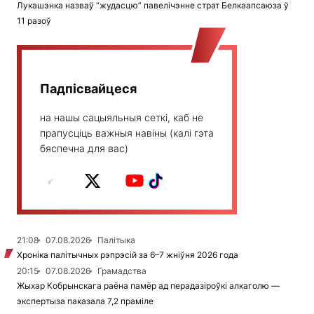
Лукашэнка назваў “жудасцю” павелічэнне страт Белкаапсаюза ў
11 разоў
Падпісвайцеся
на нашы сацыяльныя сеткі, каб не
прапусціць важныя навіны (калі гэта
бяспечна для вас)
21:08
07.08.2026
Палітыка
Хроніка палітычных рэпрэсій за 6–7 жніўня 2026 года
20:15
07.08.2026
Грамадства
Жыхар Кобрынскага раёна памёр ад перадазіроўкі алкаголю —
экспертыза паказала 7,2 праміле