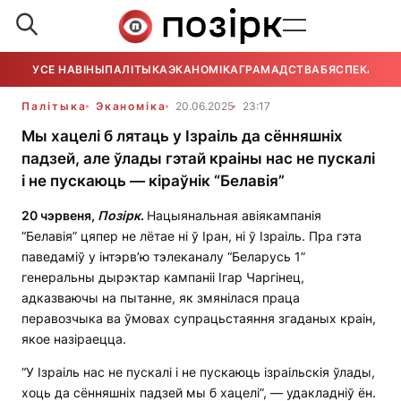
УСЕ НАВІНЫ
ПАЛІТЫКА
ЭКАНОМІКА
ГРАМАДСТВА
БЯСПЕКА
УСЕ
Палітыка
Эканоміка
20.06.2025
23:17
Мы хацелі б лятаць у Ізраіль да сённяшніх
падзей, але ўлады гэтай краіны нас не пускалі
і не пускаюць — кіраўнік “Белавія”
20 чэрвеня,
Позірк
.
Нацыянальная авіякампанія
“Белавія” цяпер не лётае ні ў Іран, ні ў Ізраіль. Пра гэта
паведаміў у інтэрв’ю тэлеканалу “Беларусь 1”
генеральны дырэктар кампаніі Ігар Чаргінец,
адказваючы на пытанне, як змянілася праца
перавозчыка ва ўмовах супрацьстаяння згаданых краін,
якое назіраецца.
“У Ізраіль нас не пускалі і не пускаюць ізраільскія ўлады,
хоць да сённяшніх падзей мы б хацелі”, — удакладніў ён.