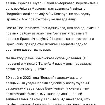
авіяцыі Ізраіля Шмуэль Закай абмеркавалі перспектывы
супрацоўніцтва ў сферы грамадзянскай авіяцыі.
Падрабязнасці перамоў МЗС Беларусі не прыводзіў.
Ізраільскі бок пра сустрэчу не паведамляў.
Газета The Jerusalem Post адзначала, што пра аднаўленне
прамых рэйсаў авіякампаніі “Белавія” ў Ізраіль з 1
чэрвеня Ярашэвіч заяўляў 21 красавіка на сустрэчы з
ізраільскім прэзідэнтам Іцхакам Герцагам падчас
уручэння даверчых грамат.
Да пачатку ірана-ізраільскага супрацьстаяння (13
чэрвеня) з Мінска ў Тэль-Авіў пасажыры пераважна
лёталі праз Баку ці Тбілісі.
30 траўня 2022 года “Белавія” паведаміла, што
авіяцыйныя ўлады Ізраіля адмовілі ў абслугоўванні
самалётаў у аэрапорце Бен-Гурыён, у сувязі з чым
авіякампанія была вымушаная адмяніць раней
запланаваныя рэйсы ў Тэль-Авіў. Адзначалася, што
Ізраіль паведаміў пра сваё рашэнне, нягледзячы на тое,