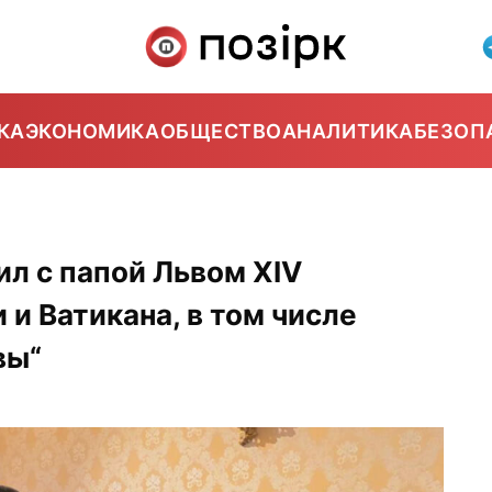
КА
ЭКОНОМИКА
ОБЩЕСТВО
АНАЛИТИКА
БЕЗОП
л с папой Львом XIV
и Ватикана, в том числе
вы“