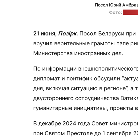
Посол Юрий Амбраз
Фото:
пресс
21 июня,
Позірк
.
Посол Беларуси при 
вручил верительные грамоты папе ри
Министерства иностранных дел.
По информации внешнеполитического
дипломат и понтифик обсудили “акт
дня, включая ситуацию в регионе“, а
двустороннего сотрудничества Ватика
гуманитарные инициативы, проекты в
В декабре 2024 года Совет министр
при Святом Престоле до 1 сентября 2