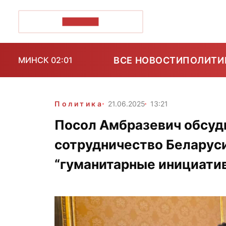
ПОЗІРК+
ВСЕ НОВОСТИ
ПОЛИТИ
МИНСК 02:01
Политика
21.06.2025
13:21
Посол Амбразевич обсуди
сотрудничество Беларуси 
“гуманитарные инициати