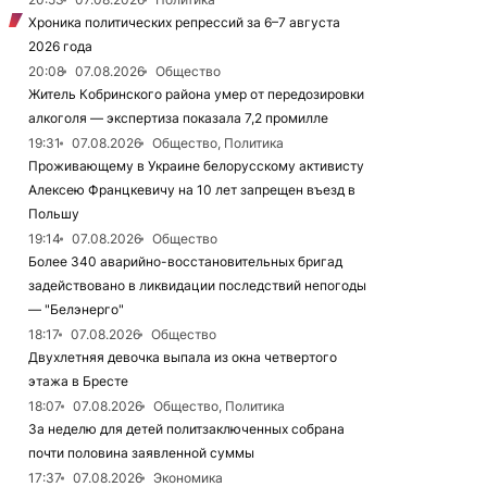
Хроника политических репрессий за 6–7 августа
2026 года
20:08
07.08.2026
Общество
Житель Кобринского района умер от передозировки
алкоголя — экспертиза показала 7,2 промилле
19:31
07.08.2026
Общество, Политика
Проживающему в Украине белорусскому активисту
Алексею Францкевичу на 10 лет запрещен въезд в
Польшу
19:14
07.08.2026
Общество
Более 340 аварийно-восстановительных бригад
задействовано в ликвидации последствий непогоды
— "Белэнерго"
18:17
07.08.2026
Общество
Двухлетняя девочка выпала из окна четвертого
этажа в Бресте
18:07
07.08.2026
Общество, Политика
За неделю для детей политзаключенных собрана
почти половина заявленной суммы
17:37
07.08.2026
Экономика