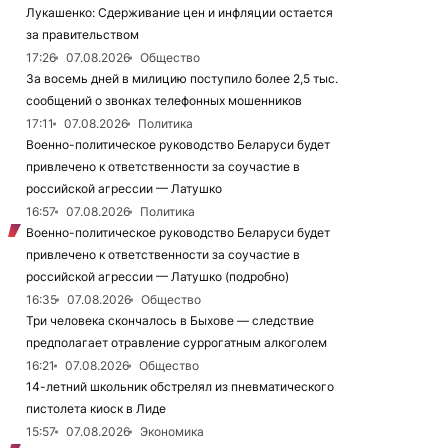
Лукашенко: Сдерживание цен и инфляции остается
за правительством
17:26
07.08.2026
Общество
За восемь дней в милицию поступило более 2,5 тыс.
сообщений о звонках телефонных мошенников
17:11
07.08.2026
Политика
Военно-политическое руководство Беларуси будет
привлечено к ответственности за соучастие в
российской агрессии — Латушко
16:57
07.08.2026
Политика
Военно-политическое руководство Беларуси будет
привлечено к ответственности за соучастие в
российской агрессии — Латушко (подробно)
16:35
07.08.2026
Общество
Три человека скончалось в Быхове — следствие
предполагает отравление суррогатным алкоголем
16:21
07.08.2026
Общество
14-летний школьник обстрелял из пневматического
пистолета киоск в Лиде
15:57
07.08.2026
Экономика