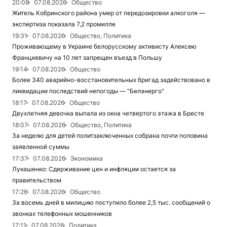
20:08
07.08.2026
Общество
Житель Кобринского района умер от передозировки алкоголя —
экспертиза показала 7,2 промилле
19:31
07.08.2026
Общество, Политика
Проживающему в Украине белорусскому активисту Алексею
Францкевичу на 10 лет запрещен въезд в Польшу
19:14
07.08.2026
Общество
Более 340 аварийно-восстановительных бригад задействовано в
ликвидации последствий непогоды — "Белэнерго"
18:17
07.08.2026
Общество
Двухлетняя девочка выпала из окна четвертого этажа в Бресте
18:07
07.08.2026
Общество, Политика
За неделю для детей политзаключенных собрана почти половина
заявленной суммы
17:37
07.08.2026
Экономика
Лукашенко: Сдерживание цен и инфляции остается за
правительством
17:26
07.08.2026
Общество
За восемь дней в милицию поступило более 2,5 тыс. сообщений о
звонках телефонных мошенников
17:11
07.08.2026
Политика