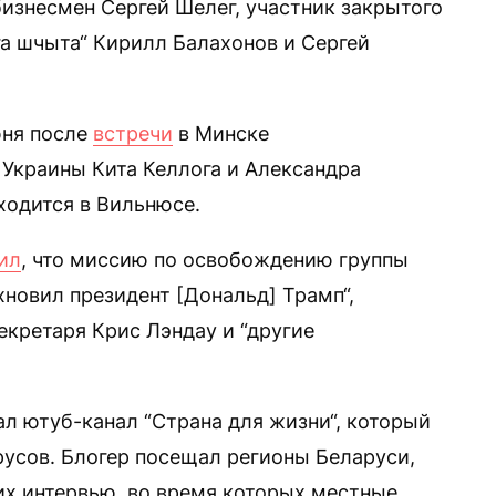
бизнесмен Сергей Шелег, участник закрытого
га шчыта“ Кирилл Балахонов и Сергей
юня после
встречи
в Минске
Украины Кита Келлога и Александра
ходится в Вильнюсе.
ил
, что миссию по освобождению группы
новил президент [Дональд] Трамп“,
екретаря Крис Лэндау и “другие
ал ютуб-канал “Страна для жизни“, который
усов. Блогер посещал регионы Беларуси,
их интервью, во время которых местные