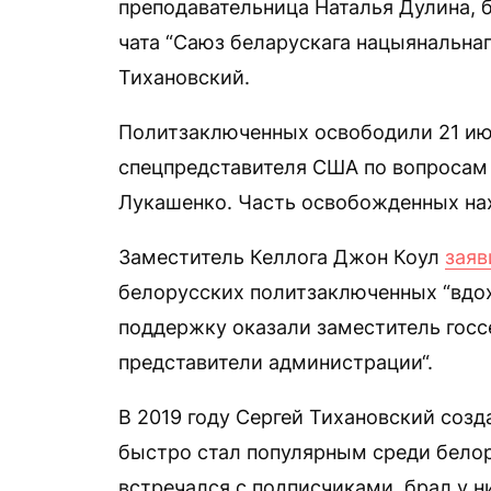
преподавательница Наталья Дулина, 
чата “Саюз беларускага нацыянальна
Тихановский.
Политзаключенных освободили 21 и
спецпредставителя США по вопросам 
Лукашенко. Часть освобожденных на
Заместитель Келлога Джон Коул
заяв
белорусских политзаключенных “вдох
поддержку оказали заместитель госс
представители администрации“.
В 2019 году Сергей Тихановский созд
быстро стал популярным среди белор
встречался с подписчиками, брал у н