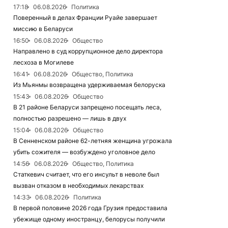
17:18
06.08.2026
Политика
Поверенный в делах Франции Руайе завершает
миссию в Беларуси
16:50
06.08.2026
Общество
Направлено в суд коррупционное дело директора
лесхоза в Могилеве
16:41
06.08.2026
Общество, Политика
Из Мьянмы возвращена удерживаемая белоруска
15:43
06.08.2026
Общество
В 21 районе Беларуси запрещено посещать леса,
полностью разрешено — лишь в двух
15:04
06.08.2026
Общество
В Сенненском районе 62-летняя женщина угрожала
убить сожителя — возбуждено уголовное дело
14:56
06.08.2026
Общество, Политика
Статкевич считает, что его инсульт в неволе был
вызван отказом в необходимых лекарствах
14:33
06.08.2026
Политика
В первой половине 2026 года Грузия предоставила
убежище одному иностранцу, белорусы получили