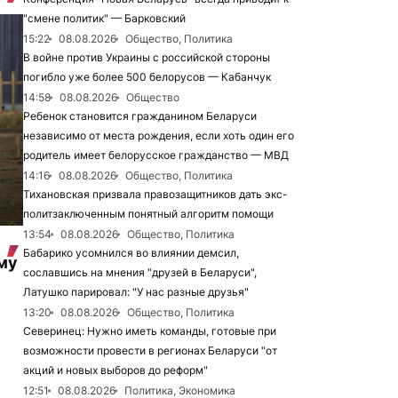
"смене политик" — Барковский
15:22
08.08.2026
Общество, Политика
В войне против Украины с российской стороны
погибло уже более 500 белорусов — Кабанчук
14:58
08.08.2026
Общество
Ребенок становится гражданином Беларуси
независимо от места рождения, если хоть один его
родитель имеет белорусское гражданство — МВД
14:16
08.08.2026
Общество, Политика
Тихановская призвала правозащитников дать экс-
политзаключенным понятный алгоритм помощи
13:54
08.08.2026
Общество, Политика
Бабарико усомнился во влиянии демсил,
му
сославшись на мнения "друзей в Беларуси",
Латушко парировал: "У нас разные друзья"
13:20
08.08.2026
Общество, Политика
Северинец: Нужно иметь команды, готовые при
возможности провести в регионах Беларуси "от
акций и новых выборов до реформ"
12:51
08.08.2026
Политика, Экономика