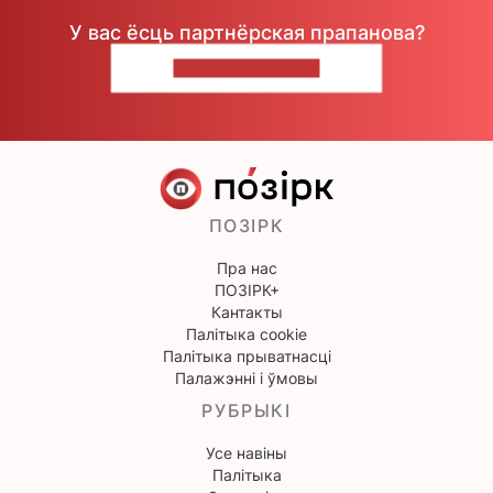
У вас ёсць партнёрская прапанова?
НАПІШЫЦЕ НАМ
ПОЗІРК
Пра нас
ПОЗІРК+
Кантакты
Палітыка cookie
Палітыка прыватнасці
Палажэнні і ўмовы
РУБРЫКІ
Усе навіны
Палітыка