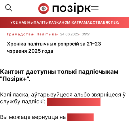
УСЕ НАВІНЫ
ПАЛІТЫКА
ЭКАНОМІКА
ГРАМАДСТВА
БЯСПЕКА
УСЕ
Грамадства
Палітыка
24.06.2025
09:51
Хроніка палітычных рэпрэсій за 21–23
чэрвеня 2025 года
Кантэнт даступны толькі падпісчыкам
"Позірк+".
Калі ласка, аўтарызуйцеся альбо звярніцеся ў
службу падпіскі:
pozirk@pozirk.online
Вы можаце вернуцца на
Галоўную