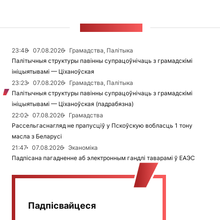
СТУЖКА НАВІН
23:48
07.08.2026
Грамадства, Палітыка
Палітычныя структуры павінны супрацоўнічаць з грамадскімі
ініцыятывамі — Ціханоўская
23:23
07.08.2026
Грамадства, Палітыка
Палітычныя структуры павінны супрацоўнічаць з грамадскімі
ініцыятывамі — Ціханоўская (падрабязна)
22:02
07.08.2026
Грамадства
Рассельгаснагляд не прапусціў у Пскоўскую вобласць 1 тону
масла з Беларусі
21:47
07.08.2026
Эканоміка
Падпісана пагадненне аб электронным гандлі таварамі ў ЕАЭС
Падпісвайцеся