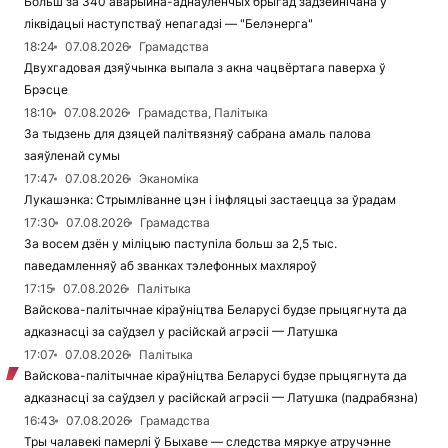
Больш за 340 аварыйна-аднаўленчых брыгад задзейнічана ў
ліквідацыі наступстваў непагадзі — "Белэнерга"
18:24
07.08.2026
Грамадства
Двухгадовая дзяўчынка выпала з акна чацвёртага паверха ў
Брэсце
18:10
07.08.2026
Грамадства, Палітыка
За тыдзень для дзяцей палітвязняў сабрана амаль палова
заяўленай сумы
17:47
07.08.2026
Эканоміка
Лукашэнка: Стрымліванне цэн і інфляцыі застаецца за ўрадам
17:30
07.08.2026
Грамадства
За восем дзён у міліцыю паступіла больш за 2,5 тыс.
паведамленняў аб званках тэлефонных махляроў
17:15
07.08.2026
Палітыка
Вайскова-палітычнае кіраўніцтва Беларусі будзе прыцягнута да
адказнасці за саўдзел у расійскай агрэсіі — Латушка
17:07
07.08.2026
Палітыка
Вайскова-палітычнае кіраўніцтва Беларусі будзе прыцягнута да
адказнасці за саўдзел у расійскай агрэсіі — Латушка (падрабязна)
16:43
07.08.2026
Грамадства
Тры чалавекі памерлі ў Быхаве — следства мяркуе атручэнне