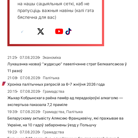
на нашы сацыяльныя сеткі, каб не
прапусціць важныя навіны (калі гэта
бяспечна для вас)
21:25
07.08.2026
Эканоміка
Лукашэнка назваў “жудасцю” павелічэнне страт Белкаапсаюза ў
11 разоў
21:08
07.08.2026
Палітыка
Хроніка палітычных рэпрэсій за 6–7 жніўня 2026 года
20:15
07.08.2026
Грамадства
Жыхар Кобрынскага раёна памёр ад перадазіроўкі алкаголю —
экспертыза паказала 7,2 праміле
19:39
07.08.2026
Грамадства, Палітыка
Беларускаму актывісту Аляксею Францкевічу, які пражывае ва
Украіне, на 10 гадоў забаронены ўезд у Польшчу
19:22
07.08.2026
Грамадства