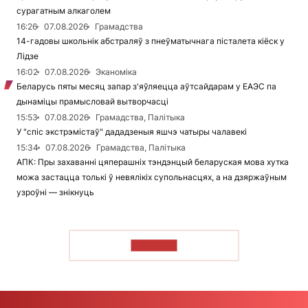
сурагатным алкаголем
16:26
07.08.2026
Грамадства
14-гадовы школьнік абстраляў з пнеўматычнага пісталета кіёск у
Лідзе
16:02
07.08.2026
Эканоміка
Беларусь пяты месяц запар з'яўляецца аўтсайдарам у ЕАЭС па
дынаміцы прамысловай вытворчасці
15:53
07.08.2026
Грамадства, Палітыка
У "спіс экстрэмістаў" дададзеныя яшчэ чатыры чалавекі
15:34
07.08.2026
Грамадства, Палітыка
АПК: Пры захаванні цяперашніх тэндэнцый беларуская мова хутка
можа застацца толькі ў невялікіх супольнасцях, а на дзяржаўным
узроўні — знікнуць
ЧЫТАЦЬ