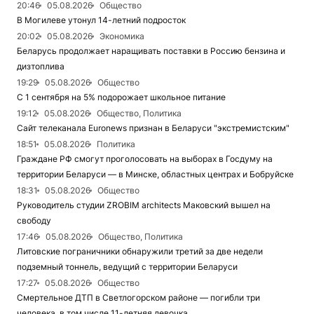
20:46
05.08.2026
Общество
В Могилеве утонул 14-летний подросток
20:02
05.08.2026
Экономика
Беларусь продолжает наращивать поставки в Россию бензина и
дизтоплива
19:29
05.08.2026
Общество
С 1 сентября на 5% подорожает школьное питание
19:12
05.08.2026
Общество, Политика
Сайт телеканала Euronews признан в Беларуси "экстремистским"
18:51
05.08.2026
Политика
Граждане РФ смогут проголосовать на выборах в Госдуму на
территории Беларуси — в Минске, областных центрах и Бобруйске
18:31
05.08.2026
Общество
Руководитель студии ZROBIM architects Маковский вышел на
свободу
17:46
05.08.2026
Общество, Политика
Литовские пограничники обнаружили третий за две недели
подземный тоннель, ведущий с территории Беларуси
17:27
05.08.2026
Общество
Смертельное ДТП в Светлогорском районе — погибли три
человека, в том числе 11-летняя девочка