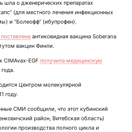
ь шла о дженерических препаратах
капс“ (для местного лечения инфекционных
ы) и “Болеофф“ (ибупрофен).
 поставлена
антиковидная вакцина Soberana
тутом вакцин Финли.
их CIMAvax-EGF
получила медицинскую
 года.
водится Центром молекулярной
1 году.
енные СМИ сообщили, что этот кубинский
енковичский район, Витебская область)
ологии производства полного цикла и