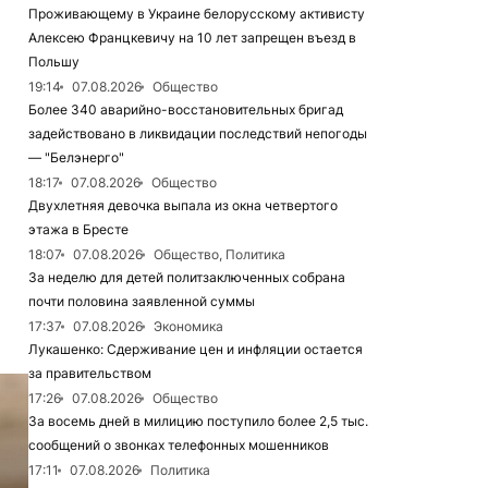
Проживающему в Украине белорусскому активисту
Алексею Францкевичу на 10 лет запрещен въезд в
Польшу
19:14
07.08.2026
Общество
Более 340 аварийно-восстановительных бригад
задействовано в ликвидации последствий непогоды
— "Белэнерго"
18:17
07.08.2026
Общество
Двухлетняя девочка выпала из окна четвертого
этажа в Бресте
18:07
07.08.2026
Общество, Политика
За неделю для детей политзаключенных собрана
почти половина заявленной суммы
17:37
07.08.2026
Экономика
Лукашенко: Сдерживание цен и инфляции остается
за правительством
17:26
07.08.2026
Общество
За восемь дней в милицию поступило более 2,5 тыс.
сообщений о звонках телефонных мошенников
17:11
07.08.2026
Политика