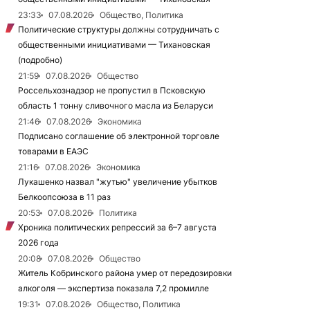
23:33
07.08.2026
Общество, Политика
Политические структуры должны сотрудничать с
общественными инициативами — Тихановская
(подробно)
21:59
07.08.2026
Общество
Россельхознадзор не пропустил в Псковскую
область 1 тонну сливочного масла из Беларуси
21:46
07.08.2026
Экономика
Подписано соглашение об электронной торговле
товарами в ЕАЭС
21:16
07.08.2026
Экономика
Лукашенко назвал "жутью" увеличение убытков
Белкоопсоюза в 11 раз
20:53
07.08.2026
Политика
Хроника политических репрессий за 6–7 августа
2026 года
20:08
07.08.2026
Общество
Житель Кобринского района умер от передозировки
алкоголя — экспертиза показала 7,2 промилле
19:31
07.08.2026
Общество, Политика