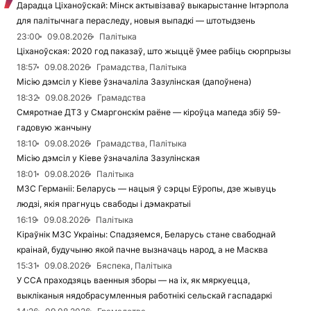
Дарадца Ціханоўскай: Мінск актывізаваў выкарыстанне Інтэрпола
для палітычнага пераследу, новыя выпадкі — штотыдзень
23:00
09.08.2026
Палітыка
Ціханоўская: 2020 год паказаў, што жыццё ўмее рабіць сюрпрызы
18:57
09.08.2026
Грамадства, Палітыка
Місію дэмсіл у Кіеве ўзначаліла Зазулінская (дапоўнена)
18:32
09.08.2026
Грамадства
Смяротнае ДТЗ у Смаргонскім раёне — кіроўца мапеда збіў 59-
гадовую жанчыну
18:10
09.08.2026
Грамадства, Палітыка
Місію дэмсіл у Кіеве ўзначаліла Зазулінская
18:01
09.08.2026
Палітыка
МЗС Германіі: Беларусь — нацыя ў сэрцы Еўропы, дзе жывуць
людзі, якія прагнуць свабоды і дэмакратыі
16:19
09.08.2026
Палітыка
Кіраўнік МЗС Украіны: Спадзяемся, Беларусь стане свабоднай
краінай, будучыню якой пачне вызначаць народ, а не Масква
15:31
09.08.2026
Бяспека, Палітыка
У ССА праходзяць ваенныя зборы — на іх, як мяркуецца,
выкліканыя нядобрасумленныя работнікі сельскай гаспадаркі