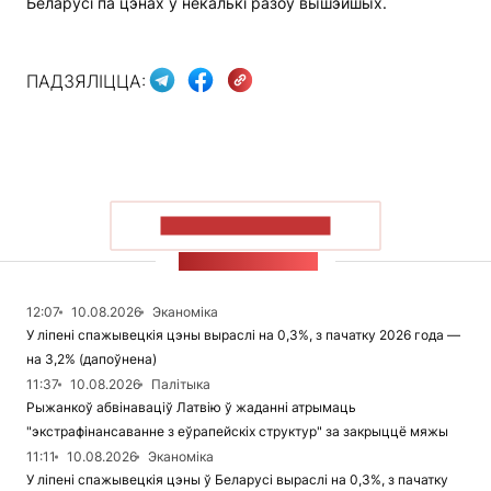
Беларусі па цэнах у некалькі разоў вышэйшых.
ПАДЗЯЛІЦЦА:
ПАКАЗАЦЬ БОЛЬШ
СТУЖКА НАВІН
12:07
10.08.2026
Эканоміка
У ліпені спажывецкія цэны выраслі на 0,3%, з пачатку 2026 года —
на 3,2% (дапоўнена)
11:37
10.08.2026
Палітыка
Рыжанкоў абвінаваціў Латвію ў жаданні атрымаць
"экстрафінансаванне з еўрапейскіх структур" за закрыццё мяжы
11:11
10.08.2026
Эканоміка
У ліпені спажывецкія цэны ў Беларусі выраслі на 0,3%, з пачатку