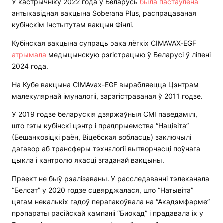
У кастрычніку 2022 года ў Беларусь
была пастаўлена
антыкавідная вакцына Soberana Plus, распрацаваная
кубінскім Інстытутам вакцын Фінлі.
Кубінская вакцына супраць рака лёгкіх CIMAVAX-EGF
атрымала
медыцынскую рэгістрацыю ў Беларусі ў ліпені
2024 года.
На Кубе вакцына CIMAvax-EGF вырабляецца Цэнтрам
малекулярнай імуналогіі, зарэгістраваная ў 2011 годзе.
У 2019 годзе беларускія дзяржаўныя СМІ паведамілі,
што гэты кубінскі цэнтр і прадпрыемства “Націвіта”
(Бешанковіцкі раён, Віцебская вобласць) заключылі
дагавор аб трансферы тэхналогіі вытворчасці поўнага
цыкла і кантролю якасці згаданай вакцыны.
Праект не быў рэалізаваны. У расследаванні тэлеканала
“Белсат” у 2020 годзе сцвярджалася, што “Натывіта”
цягам некалькіх гадоў перапакоўвала на “Акадэмфарме”
прэпараты расійскай кампаніі “Биокад” і прадавала іх у