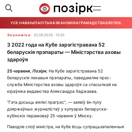
УСЕ НАВІНЫ
ПАЛІТЫКА
ЭКАНОМІКА
ГРАМАДСТВА
БЯСПЕКА
УСЕ
Эканоміка
25.06.2025
15:20
З 2022 года на Кубе зарэгістравана 52
беларускія прэпараты — Міністэрства аховы
здароўя
25 чэрвеня,
П
о
зірк
.
На Кубе зарэгістравана 52
беларускія лекавыя прэпараты, паведамляе прэс-
служба Міністэрства аховы здароўя са спасылкай на
кіраўніка ведамства Аляксандра Хаджаева.
“Гэта досыць вялікі прагрэс”, — заявіў ён пулу
дзяржаўных журналістаў у кулуарах беларуска-
кубінскіх перамоваў 25 чэрвеня ў Мінску.
Паводле слоў міністра, на Кубе ёсць супрацьзапаленчыя