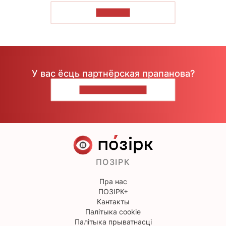
ЧЫТАЦЬ
У вас ёсць партнёрская прапанова?
НАПІШЫЦЕ НАМ
ПОЗІРК
Пра нас
ПОЗІРК+
Кантакты
Палітыка cookie
Палітыка прыватнасці