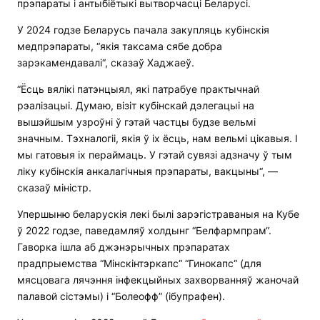
прэпараты і антыбіётыкі вытворчасці Беларусі.
У 2024 годзе Беларусь пачала закупляць кубінскія
медпрэпараты, “якія таксама сябе добра
зарэкамендавалі“, сказаў Хаджаеў.
“Ёсць вялікі патэнцыял, які патрабуе практычнай
рэалізацыі. Думаю, візіт кубінскай дэлегацыі на
вышэйшым узроўні ў гэтай частцы будзе вельмі
значным. Тэхналогіі, якія ў іх ёсць, нам вельмі цікавыя. І
мы гатовыя іх пераймаць. У гэтай сувязі адзначу ў тым
ліку кубінскія анкалагічныя прэпараты, вакцыны“, —
сказаў міністр.
Упершыню беларускія лекі былі зарэгістраваныя на Кубе
ў 2022 годзе, паведамляў холдынг “Белфармпрам“.
Гаворка ішла аб джэнэрычных прэпаратах
прадпрыемства “Мінскінтэркапс“ “Гинокапс“ (для
мясцовага лячэння інфекцыйных захворванняў жаночай
палавой сістэмы) і “Болеофф” (ібупрафен).