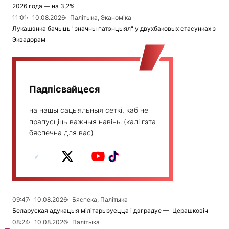
2026 года — на 3,2%
11:01
10.08.2026
Палітыка, Эканоміка
Лукашэнка бачыць "значны патэнцыял" у двухбаковых стасунках з
Эквадорам
Падпісвайцеся
на нашы сацыяльныя сеткі, каб не
прапусціць важныя навіны (калі гэта
бяспечна для вас)
09:47
10.08.2026
Бяспека, Палітыка
Беларуская адукацыя мілітарызуецца і дэградуе — Церашковіч
08:24
10.08.2026
Палітыка