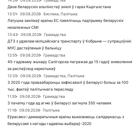
14:26
09.08.2026
Грамадства
Двое беларускіх альпіністаў зніклі ў гарах Кыргызстана
13:51
09.08.2026
Бяспека, Палітыка
Латушка заклікаў краіны ЕС павялічыць падтрымку беларускіх
незалежных СМІ
13:42
09.08.2026
Грамадства
ДТЗ з удзелам міліцэйскага транспарту ў Кобрыне — супрацоўнікі
МУС дастаўленыя ў бальніцу
12:55
09.08.2026
Грамадства
45-гадоваму жыхару Салігорска пагражае да 15 гадоў зняволення
за распаўсюд наркотыкаў
12:35
09.08.2026
Грамадства, Палітыка
З 2020 года праваабаронцы зафіксавалі ў Беларусі больш за 100
тыс. фактаў палітычнага пераследу
11:55
09.08.2026
Грамадства
З пачатку года ад агню ў Беларусі загінула 350 чалавек
11:16
09.08.2026
Палітыка
Еўрасаюз і дэмакратычныя краіны выказваюць салідарнасць з
беларусамі з нагоды гадавіны выбараў-2020