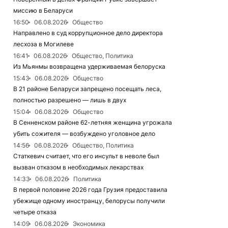
миссию в Беларуси
16:50
06.08.2026
Общество
Направлено в суд коррупционное дело директора
лесхоза в Могилеве
16:41
06.08.2026
Общество, Политика
Из Мьянмы возвращена удерживаемая белоруска
15:43
06.08.2026
Общество
В 21 районе Беларуси запрещено посещать леса,
полностью разрешено — лишь в двух
15:04
06.08.2026
Общество
В Сенненском районе 62-летняя женщина угрожала
убить сожителя — возбуждено уголовное дело
14:56
06.08.2026
Общество, Политика
Статкевич считает, что его инсульт в неволе был
вызван отказом в необходимых лекарствах
14:33
06.08.2026
Политика
В первой половине 2026 года Грузия предоставила
убежище одному иностранцу, белорусы получили
четыре отказа
14:09
06.08.2026
Экономика