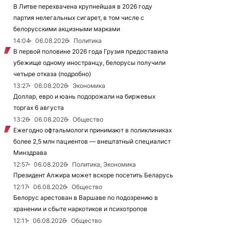
В Литве перехвачена крупнейшая в 2026 году
партия нелегальных сигарет, в том числе с
белорусскими акцизными марками
14:04
06.08.2026
Политика
В первой половине 2026 года Грузия предоставила
убежище одному иностранцу, белорусы получили
четыре отказа (подробно)
13:27
06.08.2026
Экономика
Доллар, евро и юань подорожали на биржевых
торгах 6 августа
13:26
06.08.2026
Общество
Ежегодно офтальмологи принимают в поликлиниках
более 2,5 млн пациентов — внештатный специалист
Минздрава
12:57
06.08.2026
Политика, Экономика
Президент Алжира может вскоре посетить Беларусь
12:17
06.08.2026
Общество
Белорус арестован в Варшаве по подозрению в
хранении и сбыте наркотиков и психотропов
12:11
06.08.2026
Общество