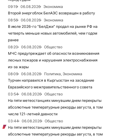
09:19
06.08.2026
Экономика
Второй энергоблок БелАЭС возвращен в работу
08:56
06.08.2026
Экономика
В июле 2026-го "БелДжи" продал на рынке РФ на
четверть меньше новых автомобилей, чем годом
ранее
08:20
06.08.2026
Общество
МЧС предупреждает об опасности возникновения
лесных пожаров и нарушения электроснабжения
из-за жары
08:09
06.08.2026
Политика, Экономика
Турчин направился в Кыргызстан на заседание
Евразийского межправительственного совета
03:54
06.08.2026
Общество
На пяти метеостанциях минувшим днем перекрыты
абсолютные температурные рекорды августа, в том
числе 121-летней давности
03:44
06.08.2026
Общество
На пяти метеостанциях минувшим днем перекрыты
абсолютные температурные рекорды августа, в том