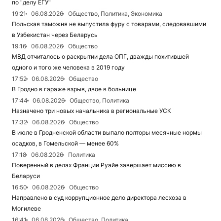
по "делу ЕГУ"
19:21
06.08.2026
Общество, Политика, Экономика
Польская таможня не выпустила фуру с товарами, следовавшими
в Узбекистан через Беларусь
19:16
06.08.2026
Общество
МВД отчиталось о раскрытии дела ОПГ, дважды похитившей
одного и того же человека в 2019 году
17:52
06.08.2026
Общество
В Гродно в гараже взрыв, двое в больнице
17:44
06.08.2026
Общество, Политика
Назначено три новых начальника в региональные УСК
17:32
06.08.2026
Общество
В июле в Гродненской области выпало полторы месячные нормы
осадков, в Гомельской — менее 60%
17:18
06.08.2026
Политика
Поверенный в делах Франции Руайе завершает миссию в
Беларуси
16:50
06.08.2026
Общество
Направлено в суд коррупционное дело директора лесхоза в
Могилеве
16:41
06.08.2026
Общество, Политика