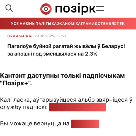
УСЕ НАВІНЫ
ПАЛІТЫКА
ЭКАНОМІКА
ГРАМАДСТВА
БЯСПЕКА
УСЕ
Эканоміка
29.06.2025
11:56
Пагалоўе буйной рагатай жывёлы ў Беларусі
за апошні год зменшылася на 2,3%
Кантэнт даступны толькі падпісчыкам
"Позірк+".
Калі ласка, аўтарызуйцеся альбо звярніцеся ў
службу падпіскі:
pozirk@pozirk.online
Вы можаце вернуцца на
Галоўную