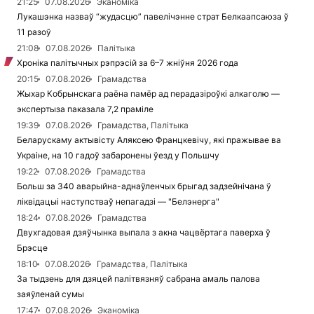
21:25
07.08.2026
Эканоміка
Лукашэнка назваў “жудасцю” павелічэнне страт Белкаапсаюза ў
11 разоў
21:08
07.08.2026
Палітыка
Хроніка палітычных рэпрэсій за 6–7 жніўня 2026 года
20:15
07.08.2026
Грамадства
Жыхар Кобрынскага раёна памёр ад перадазіроўкі алкаголю —
экспертыза паказала 7,2 праміле
19:39
07.08.2026
Грамадства, Палітыка
Беларускаму актывісту Аляксею Францкевічу, які пражывае ва
Украіне, на 10 гадоў забаронены ўезд у Польшчу
19:22
07.08.2026
Грамадства
Больш за 340 аварыйна-аднаўленчых брыгад задзейнічана ў
ліквідацыі наступстваў непагадзі — "Белэнерга"
18:24
07.08.2026
Грамадства
Двухгадовая дзяўчынка выпала з акна чацвёртага паверха ў
Брэсце
18:10
07.08.2026
Грамадства, Палітыка
За тыдзень для дзяцей палітвязняў сабрана амаль палова
заяўленай сумы
17:47
07.08.2026
Эканоміка