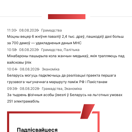
СТУЖКА НАВІН
11:30
08.08.2026
Грамадства
Моцны вецер 6 жніўня паваліў 2,4 тыс. дрэў, пашкодзіў дахі больш
за 700 дамоў — удакладненыя даныя МНС
10:58
08.08.2026
Грамадства, Палітыка
Мінабароны пашырыла кола жанчын-медыкаў, якія трапляюць пад
вайсковы ўлік
10:04
08.08.2026
Эканоміка
Беларусь могуць падключыць да рэалізацыі праекта першага
грузавога чыгуначнага маршруту паміж РФ і Пакістанам
09:36
08.08.2026
Грамадства, Эканоміка
За тыдзень фізічныя асобы ўвезлі ў Беларусь на льготных умовах
251 электрамабіль
Падпісвайцеся