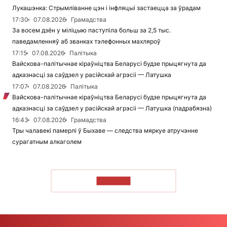
Лукашэнка: Стрымліванне цэн і інфляцыі застаецца за ўрадам
17:30
07.08.2026
Грамадства
За восем дзён у міліцыю паступіла больш за 2,5 тыс.
паведамленняў аб званках тэлефонных махляроў
17:15
07.08.2026
Палітыка
Вайскова-палітычнае кіраўніцтва Беларусі будзе прыцягнута да
адказнасці за саўдзел у расійскай агрэсіі — Латушка
17:07
07.08.2026
Палітыка
Вайскова-палітычнае кіраўніцтва Беларусі будзе прыцягнута да
адказнасці за саўдзел у расійскай агрэсіі — Латушка (падрабязна)
16:43
07.08.2026
Грамадства
Тры чалавекі памерлі ў Быхаве — следства мяркуе атручэнне
сурагатным алкаголем
ЧЫТАЦЬ