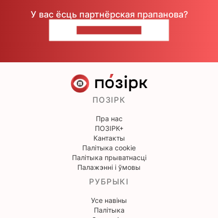
У вас ёсць партнёрская прапанова?
НАПІШЫЦЕ НАМ
ПОЗІРК
Пра нас
ПОЗІРК+
Кантакты
Палітыка cookie
Палітыка прыватнасці
Палажэнні і ўмовы
РУБРЫКІ
Усе навіны
Палітыка