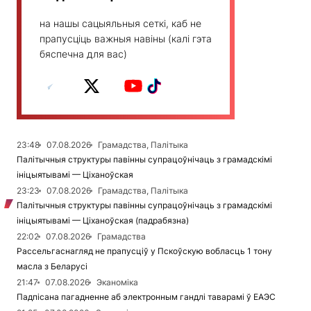
на нашы сацыяльныя сеткі, каб не
прапусціць важныя навіны (калі гэта
бяспечна для вас)
23:48
07.08.2026
Грамадства, Палітыка
Палітычныя структуры павінны супрацоўнічаць з грамадскімі
ініцыятывамі — Ціханоўская
23:23
07.08.2026
Грамадства, Палітыка
Палітычныя структуры павінны супрацоўнічаць з грамадскімі
ініцыятывамі — Ціханоўская (падрабязна)
22:02
07.08.2026
Грамадства
Рассельгаснагляд не прапусціў у Пскоўскую вобласць 1 тону
масла з Беларусі
21:47
07.08.2026
Эканоміка
Падпісана пагадненне аб электронным гандлі таварамі ў ЕАЭС