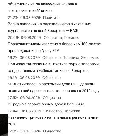
объяснений из-за включения канала в
"экстремистский" список
21:23
06.08.2026
Политика
Волна давления на родственников выехавших
журналистов по всей Беларуси — БАЖ
20:06
06.08.2026
Общество, Политика
Правозащитникам известно о более чем 180 фактах
преследования по "делу ЕГУ"
19:21
06.08.2026
Общество, Политика, Экономика
Польская таможня не выпустила фуру с товарами,
следовавшими в Узбекистан через Беларусь
19:16
06.08.2026
Общество
МВД отчиталось о раскрытии дела ОПГ, дважды
похитившей одного и того же человека в 2019 году
17:52
06.08.2026
Общество
В Гродно в гараже взрыв, двое в больнице
17:44
06.08.2026
Общество, Политика
Назначено три новых начальника в региональные
УСК
17:32
06.08.2026
Общество