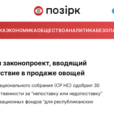
КА
ЭКОНОМИКА
ОБЩЕСТВО
АНАЛИТИКА
БЕЗОП
7
л законопроект, вводящий
тствие в продаже овощей
ционального собрания (СР НС) одобрил 30
твенности за “непоставку или недопоставку“
зационных фондов “для республиканских