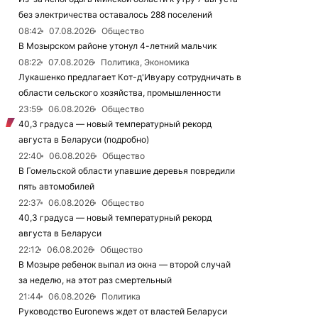
без электричества оставалось 288 поселений
08:42
07.08.2026
Общество
В Мозырском районе утонул 4-летний мальчик
08:22
07.08.2026
Политика, Экономика
Лукашенко предлагает Кот-д'Ивуару сотрудничать в
области сельского хозяйства, промышленности
23:59
06.08.2026
Общество
40,3 градуса — новый температурный рекорд
августа в Беларуси (подробно)
22:40
06.08.2026
Общество
В Гомельской области упавшие деревья повредили
пять автомобилей
22:37
06.08.2026
Общество
40,3 градуса — новый температурный рекорд
августа в Беларуси
22:12
06.08.2026
Общество
В Мозыре ребенок выпал из окна — второй случай
за неделю, на этот раз смертельный
21:44
06.08.2026
Политика
Руководство Euronews ждет от властей Беларуси