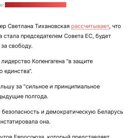
о:
Hannah Thiel / unsplash.com
ер Светлана Тихановская
рассчитывает
, что
а стала председателем Совета ЕС, будет
за свободу.
 лидерство Копенгагена “в защите
 единства“.
льшу за “сильное и принципиальное
едыдущие полгода.
 безопасность и демократическую Беларусь
онстатировала она.
утов Евросоюза, который представляет