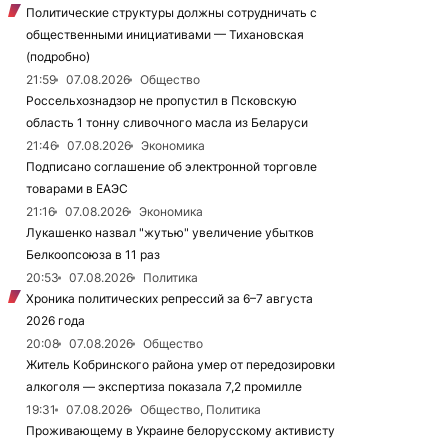
Политические структуры должны сотрудничать с
общественными инициативами — Тихановская
(подробно)
21:59
07.08.2026
Общество
Россельхознадзор не пропустил в Псковскую
область 1 тонну сливочного масла из Беларуси
21:46
07.08.2026
Экономика
Подписано соглашение об электронной торговле
товарами в ЕАЭС
21:16
07.08.2026
Экономика
Лукашенко назвал "жутью" увеличение убытков
Белкоопсоюза в 11 раз
20:53
07.08.2026
Политика
Хроника политических репрессий за 6–7 августа
2026 года
20:08
07.08.2026
Общество
Житель Кобринского района умер от передозировки
алкоголя — экспертиза показала 7,2 промилле
19:31
07.08.2026
Общество, Политика
Проживающему в Украине белорусскому активисту