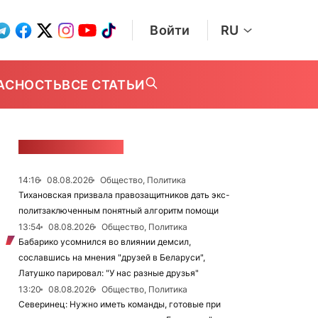
Войти
RU
АСНОСТЬ
ВСЕ СТАТЬИ
ЛЕНТА НОВОСТЕЙ
14:16
08.08.2026
Общество, Политика
Тихановская призвала правозащитников дать экс-
политзаключенным понятный алгоритм помощи
13:54
08.08.2026
Общество, Политика
Бабарико усомнился во влиянии демсил,
сославшись на мнения "друзей в Беларуси",
Латушко парировал: "У нас разные друзья"
13:20
08.08.2026
Общество, Политика
Северинец: Нужно иметь команды, готовые при