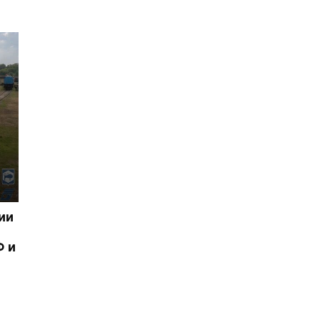
ии
Ф и