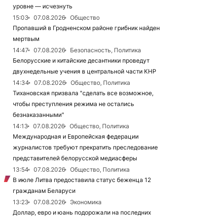
уровне — исчезнуть
15:03
07.08.2026
Общество
Пропавший в Гродненском районе грибник найден
мертвым
14:47
07.08.2026
Безопасность, Политика
Белорусские и китайские десантники проведут
двухнедельные учения в центральной части КНР
14:34
07.08.2026
Общество, Политика
Тихановская призвала "сделать все возможное,
чтобы преступления режима не остались
безнаказанными"
14:13
07.08.2026
Общество, Политика
Международная и Европейская федерации
журналистов требуют прекратить преследование
представителей белорусской медиасферы
13:54
07.08.2026
Общество, Политика
В июле Литва предоставила статус беженца 12
гражданам Беларуси
13:23
07.08.2026
Экономика
Доллар, евро и юань подорожали на последних