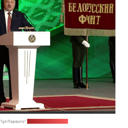
"Пул Первого"
Стоп-кадр: "Позірк"