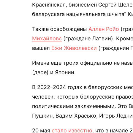
Краснянская, бизнесмен Сергей Шелег
беларускага нацыянальнага шчыта“ К
Также освобождены
Аллан Ройо
(гра
Михайловс
(граждане Латвии). Кроме
вышел
Ежи Живолевски
(гражданин 
Имена еще троих официально не наз
(двое) и Японии.
В 2022–2024 годах в белорусских ме
человек, которых белорусские право
политическими заключенными. Это В
Пушкин, Вадим Храсько, Игорь Ледни
20 мая
стало известно
, что в начале