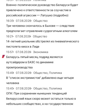
Военно-политическое руководство Беларуси будет
привлечено к ответственности за соучастие в
российской агрессии — Латушко (подробно)
16:35
07.08.2026
Общество
Три человека скончалось в Быхове — следствие
предполагает отравление суррогатным алкоголем
16:21
07.08.2026
Общество
14-летний школьник обстрелял из пневматического
пистолета киоск в Лиде
15:57
07.08.2026
Экономика
Беларусь пятый месяц подряд является
аутсайдером в ЕАЭС по динамике
промпроизводства
15:49
07.08.2026
Общество, Политика
В “список экстремистов“ добавлено еще четыре
человека
15:45
07.08.2026
Общество, Политика
ОПК: При сохранении нынешних тенденций
белорусский язык скоро может остаться только в
небольших сообществах, а на государственном