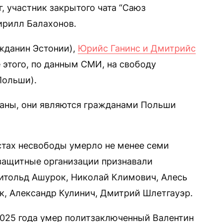
, участник закрытого чата “Саюз
ирилл Балахонов.
жданин Эстонии),
Юрийс Ганинс и Дмитрийс
 этого, по данным СМИ, на свободу
Польши).
ваны, они являются гражданами Польши
стах несвободы умерло не менее семи
защитные организации признавали
итольд Ашурок, Николай Климович, Алесь
к, Александр Кулинич, Дмитрий Шлетгауэр.
 2025 года умер политзаключенный Валентин