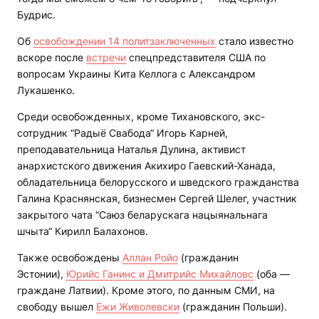
Будрис.
Об
освобождении 14 политзаключенных
стало известно
вскоре после
встречи
спецпредставителя США по
вопросам Украины Кита Келлога с Александром
Лукашенко.
Среди освобожденных, кроме Тихановского, экс-
сотрудник “Радыё Свабода“ Игорь Карней,
преподавательница Наталья Дулина, активист
анархистского движения Акихиро Гаевский-Ханада,
обладательница белорусского и шведского гражданства
Галина Краснянская, бизнесмен Сергей Шелег, участник
закрытого чата “Саюз беларускага нацыянальнага
шчыта“ Кирилл Балахонов.
Также освобождены
Аллан Ройо
(гражданин
Эстонии),
Юрийс Ганинс и Дмитрийс Михайловс
(оба —
граждане Латвии). Кроме этого, по данным СМИ, на
свободу вышел
Ежи Живолевски
(гражданин Польши).