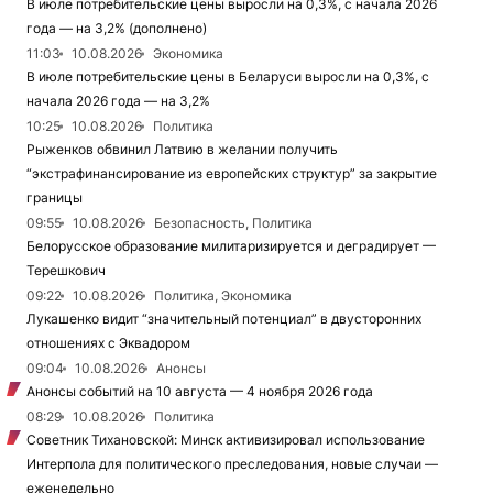
В июле потребительские цены выросли на 0,3%, с начала 2026
года — на 3,2% (дополнено)
11:03
10.08.2026
Экономика
В июле потребительские цены в Беларуси выросли на 0,3%, с
начала 2026 года — на 3,2%
10:25
10.08.2026
Политика
Рыженков обвинил Латвию в желании получить
“экстрафинансирование из европейских структур” за закрытие
границы
09:55
10.08.2026
Безопасность, Политика
Белорусское образование милитаризируется и деградирует —
Терешкович
09:22
10.08.2026
Политика, Экономика
Лукашенко видит “значительный потенциал” в двусторонних
отношениях с Эквадором
09:04
10.08.2026
Анонсы
Анонсы событий на 10 августа — 4 ноября 2026 года
08:29
10.08.2026
Политика
Советник Тихановской: Минск активизировал использование
Интерпола для политического преследования, новые случаи —
еженедельно