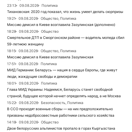
23:13
09.08.2026
Политика
Тихановская: 2020 год показал, что жизнь умеет делать сюрпризы
19:21
09.08.2026
Общество, Политика
Миссию демсил в Киеве возглавила Зазулинская (дополнено)
18:28
09.08.2026
Общество
Смертельное ДТП в Сморгонском районе — водитель мопеда сбил
59-летнюю женщину
18:15
09.08.2026
Общество, Политика
Миссию демсил в Киеве возглавила Зазулинская
17:51
09.08.2026
Политика
МИД Германии: Беларусь — нация в сердце Европы, где живут
люди, жаждущие свободы и демократии
16:01
09.08.2026
Политика
Глава МИД Украины: Надеемся, Беларусь станет свободной
страной, будущее которой начнет определять народ, а не Москва
15:22
09.08.2026
Безопасность, Политика
В ССО проходят военные сборы — на них предположительно
призваны недобросовестные работники сельского хозяйства
14:18
09.08.2026
Общество
Двое белорусских альпинистов пропало в горах Кыргызстана