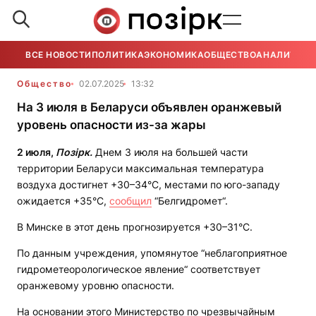
ВСЕ НОВОСТИ
ПОЛИТИКА
ЭКОНОМИКА
ОБЩЕСТВО
АНАЛИТИКА
Общество
02.07.2025
13:32
На 3 июля в Беларуси объявлен оранжевый
уровень опасности из-за жары
2 июля,
Позірк.
Днем 3 июля на большей части
территории Беларуси максимальная температура
воздуха достигнет +30–34°С, местами по юго-западу
ожидается +35°С,
сообщил
“Белгидромет“.
В Минске в этот день прогнозируется +30–31°С.
По данным учреждения, упомянутое “неблагоприятное
гидрометеорологическое явление“ соответствует
оранжевому уровню опасности.
На основании этого Министерство по чрезвычайным