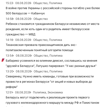
15:22
08.08.2026
Общество, Политика
В войне против Украины с российской стороны погибло уже более
500 белорусов — Кабанчук
14:58
08.08.2026
Общество
Ребенок становится гражданином Беларуси независимо от места
рождения, если хоть один его родитель имеет белорусское
гражданство — МВД
14:16
08.08.2026
Общество, Политика
Тихановская призвала правозащитников дать экс-
политзаключенным понятный алгоритм помощи
13:54
08.08.2026
Общество, Политика
Бабарико усомнился во влиянии демсил, сославшись на мнения
"друзей в Беларуси", Латушко парировал: "У нас разные друзья"
13:20
08.08.2026
Общество, Политика
Северинец: Нужно иметь команды, готовые при возможности
провести в регионах Беларуси "от акций и новых выборов до
реформ"
12:51
08.08.2026
Политика, Экономика
Беларусь могут подключить к реализации проекта первого
грузового железнодорожного маршрута между РФ и Пакистаном