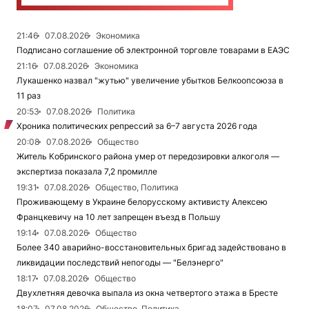
21:46
07.08.2026
Экономика
Подписано соглашение об электронной торговле товарами в ЕАЭС
21:16
07.08.2026
Экономика
Лукашенко назвал "жутью" увеличение убытков Белкоопсоюза в
11 раз
20:53
07.08.2026
Политика
Хроника политических репрессий за 6–7 августа 2026 года
20:08
07.08.2026
Общество
Житель Кобринского района умер от передозировки алкоголя —
экспертиза показала 7,2 промилле
19:31
07.08.2026
Общество, Политика
Проживающему в Украине белорусскому активисту Алексею
Францкевичу на 10 лет запрещен въезд в Польшу
19:14
07.08.2026
Общество
Более 340 аварийно-восстановительных бригад задействовано в
ликвидации последствий непогоды — "Белэнерго"
18:17
07.08.2026
Общество
Двухлетняя девочка выпала из окна четвертого этажа в Бресте
18:07
07.08.2026
Общество, Политика