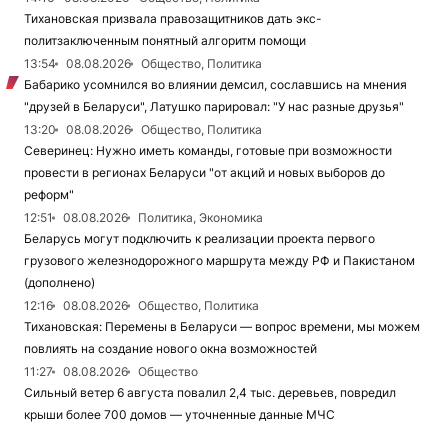
Тихановская призвала правозащитников дать экс-
политзаключенным понятный алгоритм помощи
13:54
08.08.2026
Общество, Политика
Бабарико усомнился во влиянии демсил, сославшись на мнения
"друзей в Беларуси", Латушко парировал: "У нас разные друзья"
13:20
08.08.2026
Общество, Политика
Северинец: Нужно иметь команды, готовые при возможности
провести в регионах Беларуси "от акций и новых выборов до
реформ"
12:51
08.08.2026
Политика, Экономика
Беларусь могут подключить к реализации проекта первого
грузового железнодорожного маршрута между РФ и Пакистаном
(дополнено)
12:16
08.08.2026
Общество, Политика
Тихановская: Перемены в Беларуси — вопрос времени, мы можем
повлиять на создание нового окна возможностей
11:27
08.08.2026
Общество
Сильный ветер 6 августа повалил 2,4 тыс. деревьев, повредил
крыши более 700 домов — уточненные данные МЧС