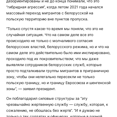
дезориентированы и не до конца понимали, что это
“гибридная агрессия“, когда летом 2021 года начался
массовый переход мигрантов с белорусской на
польскую территорию вне пунктов пропуска.
“Только спустя какое-то время мы поняли, что это не
случайная ситуация. Что на самом деле все это
происходило не только с молчаливого согласия
белорусских властей, белорусского режима, но и что на
самом деле это действительно было ими инспирировано,
проходило под их покровительством; что мы даже
выявляли сотрудников белорусских служб, которые
просто подталкивали группы мигрантов в приграничную
зону, чтобы они нелегально пересекли не только
польскую границу, но и границу Евросоюза и шенгенской
зоны“, — заявил президент.
Он поблагодарил силовые структуры за “эту
чрезвычайно жертвенную службу — службу, которая, к
сожалению, не обошлась без жертв“. “И я думаю не
только о тех солдатах и офицерах, которые в разной