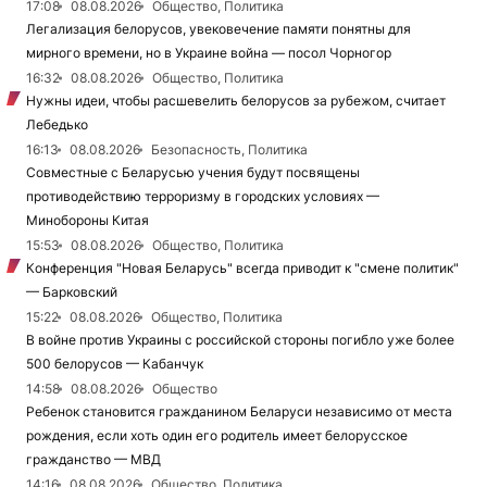
17:08
08.08.2026
Общество, Политика
Легализация белорусов, увековечение памяти понятны для
мирного времени, но в Украине война — посол Чорногор
16:32
08.08.2026
Общество, Политика
Нужны идеи, чтобы расшевелить белорусов за рубежом, считает
Лебедько
16:13
08.08.2026
Безопасность, Политика
Совместные с Беларусью учения будут посвящены
противодействию терроризму в городских условиях —
Минобороны Китая
15:53
08.08.2026
Общество, Политика
Конференция "Новая Беларусь" всегда приводит к "смене политик"
— Барковский
15:22
08.08.2026
Общество, Политика
В войне против Украины с российской стороны погибло уже более
500 белорусов — Кабанчук
14:58
08.08.2026
Общество
Ребенок становится гражданином Беларуси независимо от места
рождения, если хоть один его родитель имеет белорусское
гражданство — МВД
14:16
08.08.2026
Общество, Политика