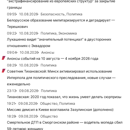
“экстрафинансирование из европейских структур” за закрытие
границы
09:55
10.08.2026
Безопасность, Политика
Белорусское образование милитаризируется и деградирует —
Терешкович
09:22
10.08.2026
Политика, Экономика
Лукашенко видит “значительный потенциал” в двусторонних
отношениях с Эквадором
09:04
10.08.2026
Анонсы
Анонсы событий на 10 августа — 4 ноября 2026 года
08:29
10.08.2026
Политика
Советник Тихановской: Минск активизировал использование
Интерпола для политического преследования, новые случаи —
еженедельно
23:13
09.08.2026
Политика
Тихановская: 2020 год показал, что жизнь умеет делать сюрпризы
19:21
09.08.2026
Общество, Политика
Миссию демсил в Киеве возглавила Зазулинская (дополнено)
18:28
09.08.2026
Общество
Смертельное ДТП в Сморгонском районе — водитель мопеда сбил
59-летнюю женщину