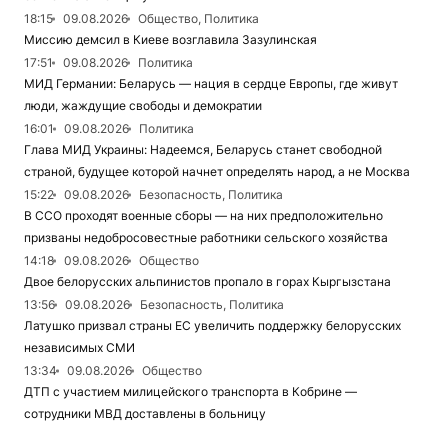
18:15
09.08.2026
Общество, Политика
Миссию демсил в Киеве возглавила Зазулинская
17:51
09.08.2026
Политика
МИД Германии: Беларусь — нация в сердце Европы, где живут
люди, жаждущие свободы и демократии
16:01
09.08.2026
Политика
Глава МИД Украины: Надеемся, Беларусь станет свободной
страной, будущее которой начнет определять народ, а не Москва
15:22
09.08.2026
Безопасность, Политика
В ССО проходят военные сборы — на них предположительно
призваны недобросовестные работники сельского хозяйства
14:18
09.08.2026
Общество
Двое белорусских альпинистов пропало в горах Кыргызстана
13:56
09.08.2026
Безопасность, Политика
Латушко призвал страны ЕС увеличить поддержку белорусских
независимых СМИ
13:34
09.08.2026
Общество
ДТП с участием милицейского транспорта в Кобрине —
сотрудники МВД доставлены в больницу