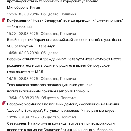
противодействию терроризму в городских условиях —
Минобороны Китая
15:53
08.08.2026
Общество, Политика
Конференция "Новая Беларусь" всегда приводит к "смене политик"
— Барковский
15:22
08.08.2026
Общество, Политика
В войне против Украины с российской стороны погибло уже более
500 белорусов — Кабанчук
14:58
08.08.2026
Общество
Ребенок становится гражданином Беларуси независимо от места
рождения, если хоть один его родитель имеет белорусское
гражданство — МВД
14:16
08.08.2026
Общество, Политика
Тихановская призвала правозащитников дать экс-
политзаключенным понятный алгоритм помощи
13:54
08.08.2026
Общество, Политика
Бабарико усомнился во влиянии демсил, сославшись на мнения
"друзей в Беларуси", Латушко парировал: "У нас разные друзья"
13:20
08.08.2026
Общество, Политика
Северинец: Нужно иметь команды, готовые при возможности
провести в регионах Беларуси "от акций и новых выборов до