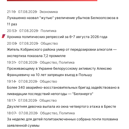
21:16
07.08.2026
Экономика
Лукашенко назвал "жутью" увеличение убытков Белкоопсоюза в
11 раз
20:53
07.08.2026
Политика
Хроника политических репрессий за 6–7 августа 2026 года
20:08
07.08.2026
Общество
Житель Кобринского района умер от передозировки алкоголя —
экспертиза показала 7,2 промилле
19:31
07.08.2026
Общество, Политика
Проживающему в Украине белорусскому активисту Алексею
Францкевичу на 10 лет запрещен въезд в Польшу
19:14
07.08.2026
Общество
Более 340 аварийно-восстановительных бригад задействовано в
ликвидации последствий непогоды — "Белэнерго"
18:17
07.08.2026
Общество
Двухлетняя девочка выпала из окна четвертого этажа в Бресте
18:07
07.08.2026
Общество, Политика
За неделю для детей политзаключенных собрана почти половина
заявленной суммы