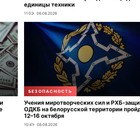
единицы техники
11:02
06.08.2026
БЕЗОПАСНОСТЬ
и
Учения миротворческих сил и РХБ-защ
е
ОДКБ на белорусской территории прой
12–16 октября
10:41
06.08.2026