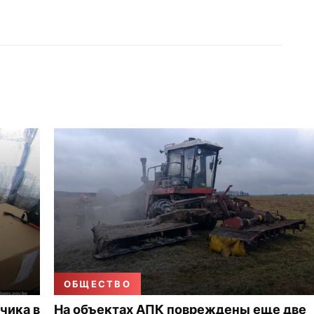
ОБЩЕСТВО
чика в
На объектах АПК повреждены еще две