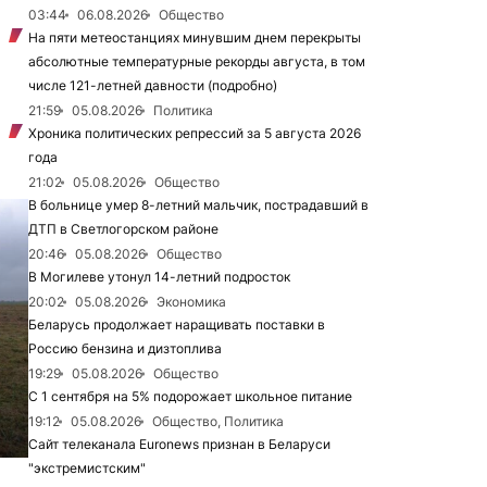
03:44
06.08.2026
Общество
На пяти метеостанциях минувшим днем перекрыты
абсолютные температурные рекорды августа, в том
числе 121-летней давности (подробно)
21:59
05.08.2026
Политика
Хроника политических репрессий за 5 августа 2026
года
21:02
05.08.2026
Общество
В больнице умер 8-летний мальчик, пострадавший в
ДТП в Светлогорском районе
20:46
05.08.2026
Общество
В Могилеве утонул 14-летний подросток
20:02
05.08.2026
Экономика
Беларусь продолжает наращивать поставки в
Россию бензина и дизтоплива
19:29
05.08.2026
Общество
С 1 сентября на 5% подорожает школьное питание
19:12
05.08.2026
Общество, Политика
Сайт телеканала Euronews признан в Беларуси
"экстремистским"