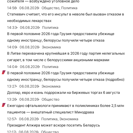
сожителя — возбуждено уголовное дело
14:56
06.08.2026
Общество, Политика
Статкевич считает, что его инсульт в неволе был вызван отказом в
необходимых лекарствах
14:33
06.08.2026
Политика
В первой половине 2026 года Грузия предоставила убежище
одному иностранцу, белорусы получили четыре отказа
14:09
06.08.2026
Экономика
В Литве перехвачена крупнейшая в 2026 году партия нелегальных
сигарет, в том числе с белорусскими акцизными марками
14:04
06.08.2026
Политика
В первой половине 2026 года Грузия предоставила убежище
одному иностранцу, белорусы получили четыре отказа (подробно)
13:27
06.08.2026
Экономика
Доллар, евро и юань подорожали на биржевых торгах 6 августа
13:26
06.08.2026
Общество
Ежегодно офтальмологи принимают в поликлиниках более 2,5 млн
пациентов — внештатный специалист Минздрава
12:57
06.08.2026
Политика, Экономика
Президент Алжира может вскоре посетить Беларусь
12:17
06.08.2026
Общество