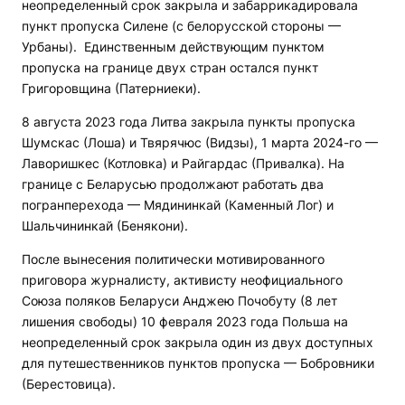
неопределенный срок закрыла и забаррикадировала
пункт пропуска Силене (с белорусской стороны —
Урбаны). Единственным действующим пунктом
пропуска на границе двух стран остался пункт
Григоровщина (Патерниеки).
8 августа 2023 года Литва закрыла пункты пропуска
Шумскас (Лоша) и Твярячюс (Видзы), 1 марта 2024-го —
Лаворишкес (Котловка) и Райгардас (Привалка). На
границе с Беларусью продолжают работать два
погранперехода — Мядининкай (Каменный Лог) и
Шальчининкай (Бенякони).
После вынесения политически мотивированного
приговора журналисту, активисту неофициального
Союза поляков Беларуси Анджею Почобуту (8 лет
лишения свободы) 10 февраля 2023 года Польша на
неопределенный срок закрыла один из двух доступных
для путешественников пунктов пропуска — Бобровники
(Берестовица).