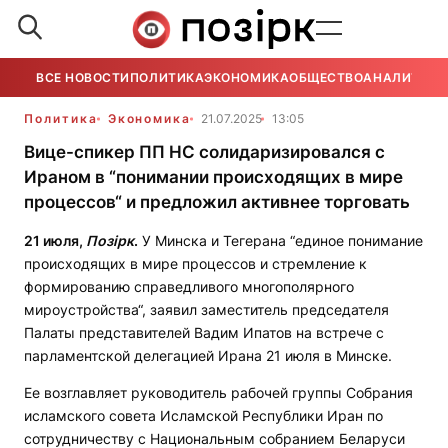
ВСЕ НОВОСТИ
ПОЛИТИКА
ЭКОНОМИКА
ОБЩЕСТВО
АНАЛИТИКА
Политика
Экономика
21.07.2025
13:05
Вице-спикер ПП НС солидаризировался с
Ираном в “понимании происходящих в мире
процессов“ и предложил активнее торговать
21 июля,
Позірк
.
У Минска и Тегерана “единое понимание
происходящих в мире процессов и стремление к
формированию справедливого многополярного
мироустройства“, заявил заместитель председателя
Палаты представителей Вадим Ипатов на встрече с
парламентской делегацией Ирана 21 июля в Минске.
Ее возглавляет руководитель рабочей группы Собрания
исламского совета Исламской Республики Иран по
сотрудничеству с Национальным собранием Беларуси