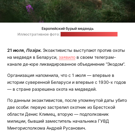
Европейский бурый медведь
Иллюстративное фото:
Kristin O Karlsen / unsplash.com
21 июля,
Позірк
.
Экоактивисты выступают против охоты
на медведя в Беларуси,
заявило
в своем телеграм-
канале де-юре ликвидированное объединение “Экодом“.
Организация напомнила, что с 1 июля — впервые в
истории суверенной Беларуси и впервые с 1930-х годов
— в стране разрешена охота на медведей.
По данным экоактивистов, после упомянутой даты убито
две особи: первую застрелил охотник из Брестской
области Денис Климец, вторую — подполковник
милиции, бывший заместитель начальника ГУВД
Мингорисполкома Андрей Русанович.