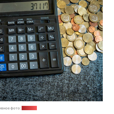
ивное фото:
"Позірк"