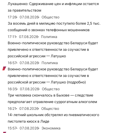
Лукашенко: Сдерживание цен и инфляции остается
за правительством
17:26
07.08.2026
Общество
За восемь дней в милицию поступило более 2,5 тыс.
сообщений о звонках телефонных мошенников
17:11
07.08.2026
Политика
Военно-политическое руководство Беларуси будет
привлечено к ответственности за соучастие в
российской агрессии — Латушко
16:57
07.08.2026
Политика
Военно-политическое руководство Беларуси будет
привлечено к ответственности за соучастие в
российской агрессии — Латушко (подробно)
16:35
07.08.2026
Общество
Три человека скончалось в Быхове — следствие
предполагает отравление суррогатным алкоголем
16:21
07.08.2026
Общество
14-летний школьник обстрелял из пневматического
пистолета киоск в Лиде
15:57
07.08.2026
Экономика