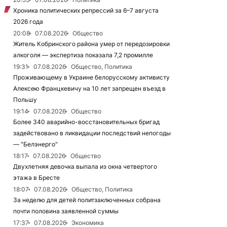
Хроника политических репрессий за 6–7 августа
2026 года
20:08
07.08.2026
Общество
Житель Кобринского района умер от передозировки
алкоголя — экспертиза показала 7,2 промилле
19:31
07.08.2026
Общество, Политика
Проживающему в Украине белорусскому активисту
Алексею Францкевичу на 10 лет запрещен въезд в
Польшу
19:14
07.08.2026
Общество
Более 340 аварийно-восстановительных бригад
задействовано в ликвидации последствий непогоды
— "Белэнерго"
18:17
07.08.2026
Общество
Двухлетняя девочка выпала из окна четвертого
этажа в Бресте
18:07
07.08.2026
Общество, Политика
За неделю для детей политзаключенных собрана
почти половина заявленной суммы
17:37
07.08.2026
Экономика