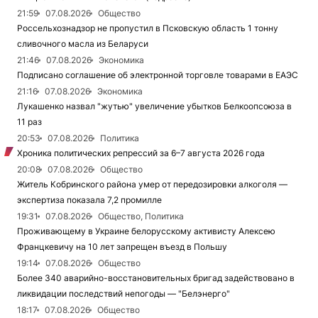
21:59
07.08.2026
Общество
Россельхознадзор не пропустил в Псковскую область 1 тонну
сливочного масла из Беларуси
21:46
07.08.2026
Экономика
Подписано соглашение об электронной торговле товарами в ЕАЭС
21:16
07.08.2026
Экономика
Лукашенко назвал "жутью" увеличение убытков Белкоопсоюза в
11 раз
20:53
07.08.2026
Политика
Хроника политических репрессий за 6–7 августа 2026 года
20:08
07.08.2026
Общество
Житель Кобринского района умер от передозировки алкоголя —
экспертиза показала 7,2 промилле
19:31
07.08.2026
Общество, Политика
Проживающему в Украине белорусскому активисту Алексею
Францкевичу на 10 лет запрещен въезд в Польшу
19:14
07.08.2026
Общество
Более 340 аварийно-восстановительных бригад задействовано в
ликвидации последствий непогоды — "Белэнерго"
18:17
07.08.2026
Общество