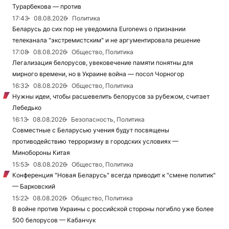
Турарбекова — против
17:43
08.08.2026
Политика
Беларусь до сих пор не уведомила Euronews о признании
телеканала "экстремистским" и не аргументировала решение
17:08
08.08.2026
Общество, Политика
Легализация белорусов, увековечение памяти понятны для
мирного времени, но в Украине война — посол Чорногор
16:32
08.08.2026
Общество, Политика
Нужны идеи, чтобы расшевелить белорусов за рубежом, считает
Лебедько
16:13
08.08.2026
Безопасность, Политика
Совместные с Беларусью учения будут посвящены
противодействию терроризму в городских условиях —
Минобороны Китая
15:53
08.08.2026
Общество, Политика
Конференция "Новая Беларусь" всегда приводит к "смене политик"
— Барковский
15:22
08.08.2026
Общество, Политика
В войне против Украины с российской стороны погибло уже более
500 белорусов — Кабанчук