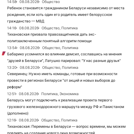
14:58
08.08.2026
Общество
Ребенок становится гражданином Беларуси независимо от места
рождения, если хоть один его родитель имеет белорусское
гражданство — МВД
14:16
08.08.2026
Общество, Политика
Тихановская призвала правозащитников дать экс-
политзаключенным понятный алгоритм помощи
13:54
08.08.2026
Общество, Политика
Бабарико усомнился во влиянии демсил, сославшись на мнения
"друзей в Беларуси", Латушко парировал: "У нас разные друзья"
13:20
08.08.2026
Общество, Политика
Северинец: Нужно иметь команды, готовые при возможности
провести в регионах Беларуси "от акций и новых выборов до
реформ"
12:51
08.08.2026
Политика, Экономика
Беларусь могут подключить к реализации проекта первого
грузового железнодорожного маршрута между РФ и Пакистаном
(дополнено)
12:16
08.08.2026
Общество, Политика
Тихановская: Перемены в Беларуси — вопрос времени, мы можем
повлиять на создание нового окна возможностей