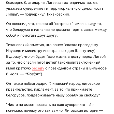
безмерно благодарны Литве за гостеприимство, мы
уважаем суверенитет и территориальную целостность
Литвы“, — подчеркнул Тихановский.
Он пояснил, что, говоря об “островах“, имел в виду то,
что белорусы в изгнании не должны терять связь между
собой и помогать друг другу.
Тихановский отметил, что ранее “сказал президенту
Науседе и министру иностранных дел [Кястутису]
Будрису“, что он будет “всю жизнь в долгу перед Литвой
за то, что спасли [его] детей“ (экс-политзаключенный
имел краткую
беседу
с президентом страны в Вильнюсе
6 июля. —
“Позірк“.
).
Он также поблагодарил “литовский народ, литовское
правительство, парламент, за то что принимаете
белорусов, поддерживаете нашу борьбу за свободу“.
“Никто не смеет посягать на ваш суверенитет. И я
понимаю, почему это так важно. Литовская история —