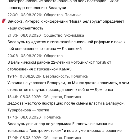
Электроснабжение восстановлено во всех пострадавших от
непогоды поселениях Беларуси
22:00
08.08.2026
Общество, Политика
Вячорка: Интерес к конференции "Новая Беларусь" определяет
нашу субъектность
21:33
08.08.2026
Общество, Экономика
Беларусь нуждается в гигантской пенсионной реформе и пока к
ней совершенно не готова — Львовский
20:06
08.08.2026
Общество
В Белыничском районе 22-летний мотоциклист погиб от
столкновения с грузовиком КамАЗ
19:14
08.08.2026
Безопасность, Политика
Украина не угрожает Беларуси, но Минск должен понимать, с чем
столкнется в случае присоединения к войне — Демченко
18:46
08.08.2026
Общество, Политика
Дедок за жесткую люстрацию после смены власти в Беларуси,
Турарбекова — против
17:43
08.08.2026
Политика
Беларусь до сих пор не уведомила Euronews о признании
телеканала "экстремистским" и не аргументировала решение
17:08
08.08.2026
Общество, Политика