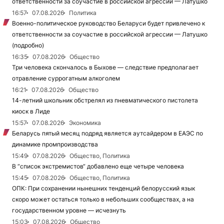
ответственности за соучастие в российской агрессии — Латушко
16:57
07.08.2026
Политика
Военно-политическое руководство Беларуси будет привлечено к
ответственности за соучастие в российской агрессии — Латушко
(подробно)
16:35
07.08.2026
Общество
Три человека скончалось в Быхове — следствие предполагает
отравление суррогатным алкоголем
16:21
07.08.2026
Общество
14-летний школьник обстрелял из пневматического пистолета
киоск в Лиде
15:57
07.08.2026
Экономика
Беларусь пятый месяц подряд является аутсайдером в ЕАЭС по
динамике промпроизводства
15:49
07.08.2026
Общество, Политика
В “список экстремистов“ добавлено еще четыре человека
15:45
07.08.2026
Общество, Политика
ОПК: При сохранении нынешних тенденций белорусский язык
скоро может остаться только в небольших сообществах, а на
государственном уровне — исчезнуть
15:03
07.08.2026
Общество