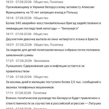
19:31
07.08.2026
Общество, Политика
Проживающему в Украине белорусскому активисту Алексею
Францкевичу на 10 лет запрещен въезд в Польшу
19:14
07.08.2026
Общество
Более 340 аварийно-восстановительных бригад задействовано в
ликвидации последствий непогоды — "Белэнерго"
18:17
07.08.2026
Общество
Двухлетняя девочка выпала из окна четвертого этажа в Бресте
18:07
07.08.2026
Общество, Политика
За неделю для детей политзаключенных собрана почти половина
заявленной суммы
17:37
07.08.2026
Экономика
Лукашенко: Сдерживание цен и инфляции остается за
правительством
17:26
07.08.2026
Общество
За восемь дней в милицию поступило более 2,5 тыс. сообщений о
звонках телефонных мошенников
17:11
07.08.2026
Политика
Военно-политическое руководство Беларуси будет привлечено к
ответственности за соучастие в российской агрессии — Латушко
16:57
07.08.2026
Политика