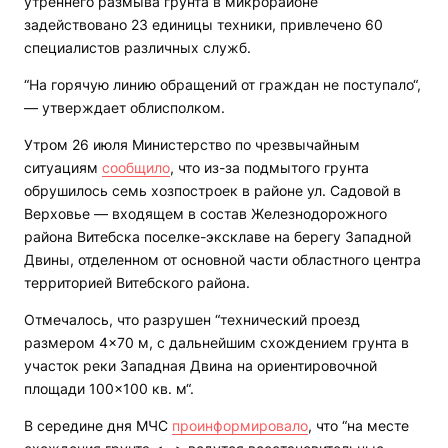
утреннего размыва грунта в микрорайоне
задействовано 23 единицы техники, привлечено 60
специалистов различных служб.
“На горячую линию обращений от граждан не поступало“,
— утверждает облисполком.
Утром 26 июля Министерство по чрезвычайным
ситуациям
сообщило
, что из-за подмытого грунта
обрушилось семь хозпостроек в районе ул. Садовой в
Верховье — входящем в состав Железнодорожного
района Витебска поселке-эксклаве на берегу Западной
Двины, отделенном от основной части областного центра
территорией Витебского района.
Отмечалось, что разрушен “технический проезд
размером 4×70 м, с дальнейшим схождением грунта в
участок реки Западная Двина на ориентировочной
площади 100×100 кв. м“.
В середине дня МЧС
проинформировало
, что “на месте