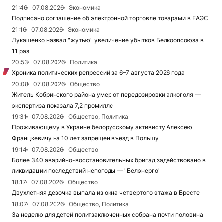
21:46
07.08.2026
Экономика
Подписано соглашение об электронной торговле товарами в ЕАЭС
21:16
07.08.2026
Экономика
Лукашенко назвал "жутью" увеличение убытков Белкоопсоюза в
11 раз
20:53
07.08.2026
Политика
Хроника политических репрессий за 6–7 августа 2026 года
20:08
07.08.2026
Общество
Житель Кобринского района умер от передозировки алкоголя —
экспертиза показала 7,2 промилле
19:31
07.08.2026
Общество, Политика
Проживающему в Украине белорусскому активисту Алексею
Францкевичу на 10 лет запрещен въезд в Польшу
19:14
07.08.2026
Общество
Более 340 аварийно-восстановительных бригад задействовано в
ликвидации последствий непогоды — "Белэнерго"
18:17
07.08.2026
Общество
Двухлетняя девочка выпала из окна четвертого этажа в Бресте
18:07
07.08.2026
Общество, Политика
За неделю для детей политзаключенных собрана почти половина