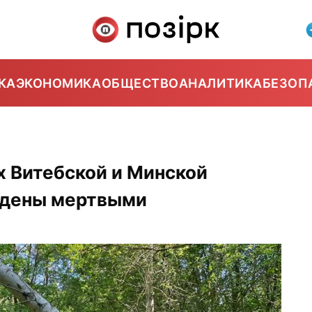
КА
ЭКОНОМИКА
ОБЩЕСТВО
АНАЛИТИКА
БЕЗОП
х Витебской и Минской
йдены мертвыми