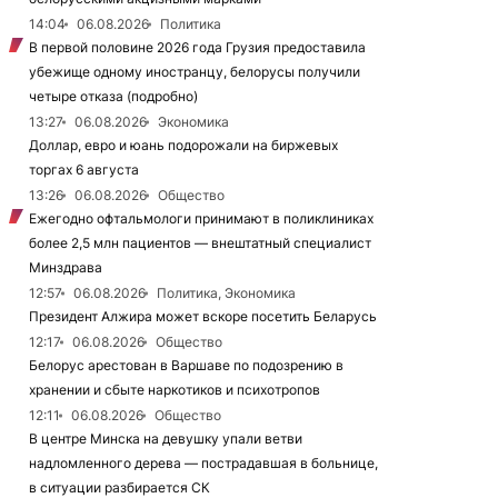
14:04
06.08.2026
Политика
В первой половине 2026 года Грузия предоставила
убежище одному иностранцу, белорусы получили
четыре отказа (подробно)
13:27
06.08.2026
Экономика
Доллар, евро и юань подорожали на биржевых
торгах 6 августа
13:26
06.08.2026
Общество
Ежегодно офтальмологи принимают в поликлиниках
более 2,5 млн пациентов — внештатный специалист
Минздрава
12:57
06.08.2026
Политика, Экономика
Президент Алжира может вскоре посетить Беларусь
12:17
06.08.2026
Общество
Белорус арестован в Варшаве по подозрению в
хранении и сбыте наркотиков и психотропов
12:11
06.08.2026
Общество
В центре Минска на девушку упали ветви
надломленного дерева — пострадавшая в больнице,
в ситуации разбирается СК