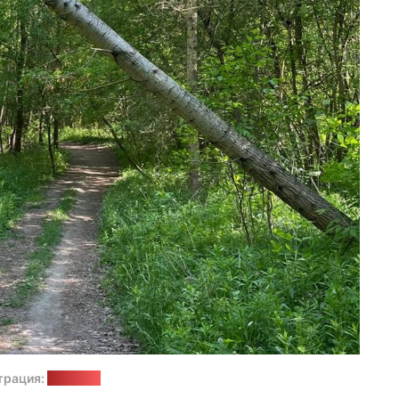
трация:
"Позірк"