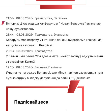
СТУЖКА НАВІН
21:54
08.08.2026
Грамадства, Палітыка
Вячорка: Цікавасць да канферэнцыі "Новая Беларусь" вызначае
нашу суб'ектнасць
21:44
08.08.2026
Грамадства, Эканоміка
Беларусь мае патрэбу ў гіганцкай пенсійнай рэформе і пакуль да
яе зусім не гатовая — Львоўскі
20:13
08.08.2026
Грамадства
У Бялыніцкім раёне 22-гадовы матацыкліст загінуў ад сутыкнення
з грузавіком КамАЗ
19:20
08.08.2026
Бяспека, Палітыка
Украіна не пагражае Беларусі, але Мінск павінен разумець, з чым
сутыкнецца ў выпадку далучэння да вайны — Дземчанка
Падпісвайцеся