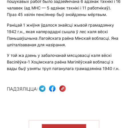
пошукавых работ было задзейнічана 6 адзінак тэхнікі і 16
чалавек (ад МНС — 5 адзінак тэхнікі і 11 работнікаў).
Праз 45 хвілін пенсіянер быў знойдзены мёртвым.
Раніцай 1 жніўня ўдалося знайсці жывой грамадзянку
1942 г.н., якая напярэдадні сышла ў лес каля вёскі
Паньшаўшчына Лагойскага раёна Мінскай вобласці. Яна
шпіталізаваная для назірання.
У той жа дзень у забалочанай мясцовасці каля вёскі
Васілёўка-1 Хоцімскага раёна Магілёўскай вобласці з
вады быў узняты труп патанулага грамадзяніна 1940 г.н.
ПАДЗЯЛІЦЦА:
ПАКАЗАЦЬ БОЛЬШ