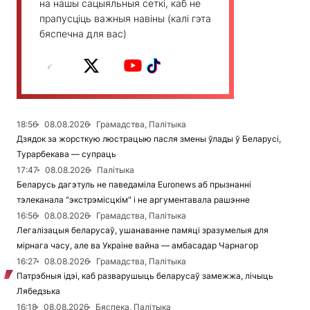
на нашы сацыяльныя сеткі, каб не
прапусціць важныя навіны (калі гэта
бяспечна для вас)
18:56
08.08.2026
Грамадства, Палітыка
Дзядок за жорсткую люстрацыю пасля змены ўлады ў Беларусі,
Турарбекава — супраць
17:47
08.08.2026
Палітыка
Беларусь дагэтуль не паведаміла Euronews аб прызнанні
тэлеканала "экстрэмісцкім" і не аргументавала рашэнне
16:56
08.08.2026
Грамадства, Палітыка
Легалізацыя беларусаў, ушанаванне памяці зразумелыя для
мірнага часу, але ва Украіне вайна — амбасадар Чарнагор
16:27
08.08.2026
Грамадства, Палітыка
Патрэбныя ідэі, каб разварушыць беларусаў замежжа, лічыць
Лябедзька
16:18
08.08.2026
Бяспека, Палітыка