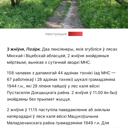
Ілюстрацыя:
"Позірк"
3 жніўня,
П
о
зірк
.
Два пенсіянеры, якія згубіліся ў лясах
Мінскай і Віцебскай абласцей, 2 жніўня знойдзеныя
мёртвымі, вынікае з сутачнай зводкі МНС.
158 чалавек з дапамогай 44 адзінак тэхнікі (ад МНС —
67 работнікаў і 28 адзінак тэхнікі) шукалі грамадзяніна
1944 г.н., які 29 ліпеня пайшоў у лес каля вёскі
Пустаселле Докшыцкага раёна. 2 жніўня ў 11.00 ён быў
знойдзены без прыкмет жыцця.
2 жніўня ў 11.15 паступіла паведамленне аб зніклым
напярэдадні ў лесе каля вёскі Мацукоўшчына
Маладзечанскага раёна грамадзяніне 1949 г.н. Для