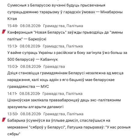
Сумесныя з Беларуссю вучэнні будуць прысвечаныя
супрацьдзеянню тэрарызму ў гарадскіх ўмовах — Мінабароны
Кітая
15:46
08.08.2026
Грамадства, Палітыка
Канферэнцыя "Новая Беларусь" заўжды прыводзіць да "змены
палітык" — Баркоўскі
15:13
08.08.2026
Грамадства, Палітыка
У вайне супраць Украіны з расійскага боку загінула ўжо больш за
500 беларусаў — Кабанчук
15:03
08.08.2026
Грамадства
Дзіця становіцца грамадзянінам Беларусі незалежна ад месца
нараджэння, калі хоць адзін з яго бацькоў мае беларускае
грамадзянства — МУС
14:11
08.08.2026
Грамадства, Палітыка
Ціханоўская заклікала праваабаронцаў даць экс-палітвязням
зразумелы алгарытм дапамогі
13:50
08.08.2026
Грамадства, Палітыка
Бабарыка ўсумніўся ва ўплыве дэмсіл, спаслаўшыся на
меркаванні "сяброў у Беларусі", Латушка парыраваў: "У нас розныя
сябры"