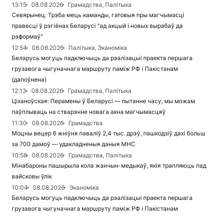
13:15
08.08.2026
Грамадства, Палітыка
Севярынец: Трэба мець каманды, гатовыя пры магчымасці
правесці ў рэгіёнах Беларусі "ад акцый і новых вырабаў да
рэформаў"
12:54
08.08.2026
Палітыка, Эканоміка
Беларусь могуць падключыць да рэалізацыі праекта першага
грузавога чыгуначнага маршруту паміж РФ і Пакістанам
(дапоўнена)
12:13
08.08.2026
Грамадства, Палітыка
Ціханоўская: Перамены ў Беларусі — пытанне часу, мы можам
паўплываць на стварэнне новага акна магчымасцяў
11:30
08.08.2026
Грамадства
Моцны вецер 6 жніўня паваліў 2,4 тыс. дрэў, пашкодзіў дахі больш
за 700 дамоў — удакладненыя даныя МНС
10:58
08.08.2026
Грамадства, Палітыка
Мінабароны пашырыла кола жанчын-медыкаў, якія трапляюць пад
вайсковы ўлік
10:04
08.08.2026
Эканоміка
Беларусь могуць падключыць да рэалізацыі праекта першага
грузавога чыгуначнага маршруту паміж РФ і Пакістанам