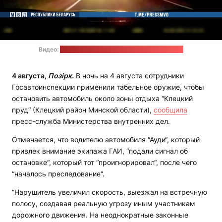
Видео:
пресс-служба МВД / стоп-кадр: "Позірк"
4 августа,
Позірк.
В ночь на 4 августа сотрудники
Госавтоинспекции применили табельное оружие, чтобы
остановить автомобиль около зоны отдыха “Клецкий
пруд“ (Клецкий район Минской области),
сообщила
пресс-служба Министерства внутренних дел.
Отмечается, что водителю автомобиля “Ауди“, который
привлек внимание экипажа ГАИ, “подали сигнал об
остановке“, который тот “проигнорировал“, после чего
“началось преследование“.
“Нарушитель увеличил скорость, выезжал на встречную
полосу, создавая реальную угрозу иным участникам
дорожного движения. На неоднократные законные