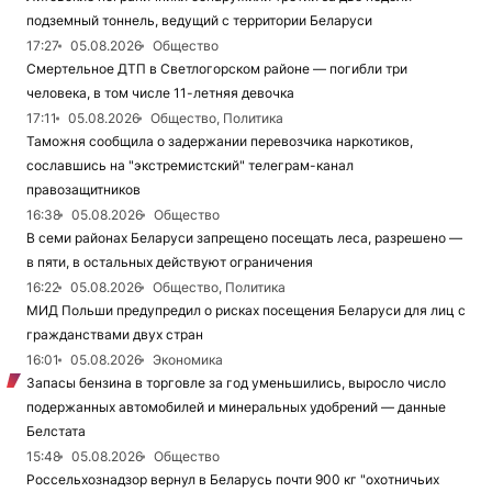
подземный тоннель, ведущий с территории Беларуси
17:27
05.08.2026
Общество
Смертельное ДТП в Светлогорском районе — погибли три
человека, в том числе 11-летняя девочка
17:11
05.08.2026
Общество, Политика
Таможня сообщила о задержании перевозчика наркотиков,
сославшись на "экстремистский" телеграм-канал
правозащитников
16:38
05.08.2026
Общество
В семи районах Беларуси запрещено посещать леса, разрешено —
в пяти, в остальных действуют ограничения
16:22
05.08.2026
Общество, Политика
МИД Польши предупредил о рисках посещения Беларуси для лиц с
гражданствами двух стран
16:01
05.08.2026
Экономика
Запасы бензина в торговле за год уменьшились, выросло число
подержанных автомобилей и минеральных удобрений — данные
Белстата
15:48
05.08.2026
Общество
Россельхознадзор вернул в Беларусь почти 900 кг "охотничьих