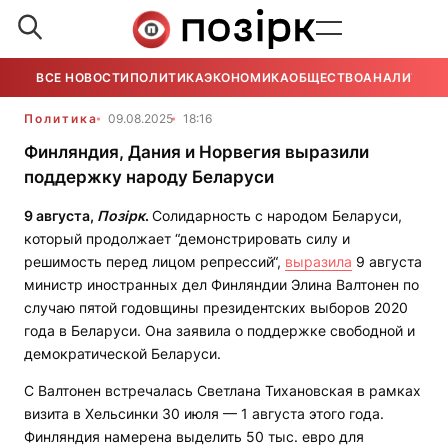
ВСЕ НОВОСТИ
ПОЛИТИКА
ЭКОНОМИКА
ОБЩЕСТВО
АНАЛИТИКА
Политика
09.08.2025
18:16
Финляндия, Дания и Норвегия выразили
поддержку народу Беларуси
9 августа,
Позірк
.
Солидарность с народом Беларуси,
который продолжает “демонстрировать силу и
решимость перед лицом репрессий“,
выразила
9 августа
министр иностранных дел Финляндии Элина Валтонен по
случаю пятой годовщины президентских выборов 2020
года в Беларуси. Она заявила о поддержке свободной и
демократической Беларуси.
С Валтонен встречалась Светлана Тихановская в рамках
визита в Хельсинки 30 июля — 1 августа этого года.
Финляндия намерена выделить 50 тыс. евро для